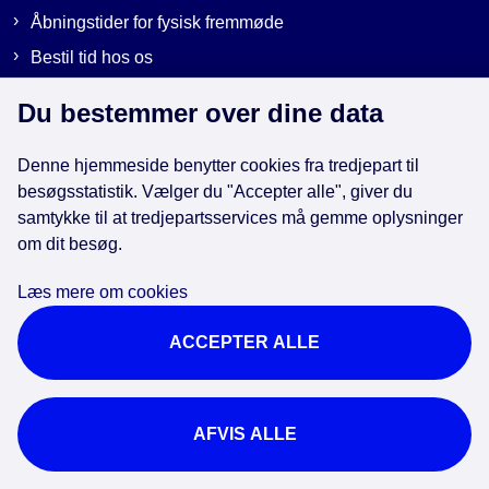
Åbningstider for fysisk fremmøde
Bestil tid hos os
Send sikker post
Du bestemmer over dine data
Denne hjemmeside benytter cookies fra tredjepart til
Genveje
besøgsstatistik. Vælger du "Accepter alle", giver du
samtykke til at tredjepartsservices må gemme oplysninger
om dit besøg.
EAN-numre i kommunen
Databeskyttelse
Læs mere om cookies
Cookies
ACCEPTER ALLE
Tilgængelighedserklæring
Brug af kunstig intelligens
For ansatte
AFVIS ALLE