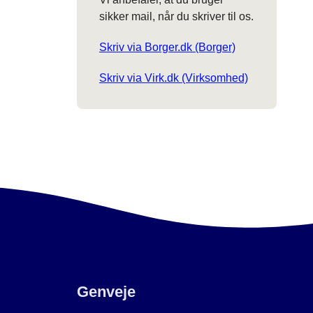
sikker mail, når du skriver til os.
Skriv via Borger.dk (Borger)
Skriv via Virk.dk (Virksomhed)
Genveje