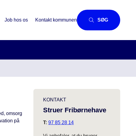
Job hos os
Kontakt kommunen
SØG
KONTAKT
Struer Fribørnehave
hed, omsorg
vation på
T:
97 85 28 14
Vi anbefaler, at du bruger