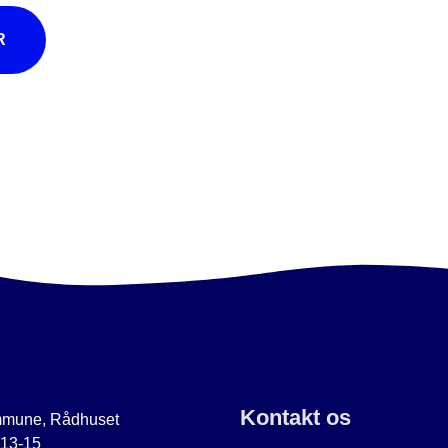
R
Kontakt os
mmune, Rådhuset
 13-15