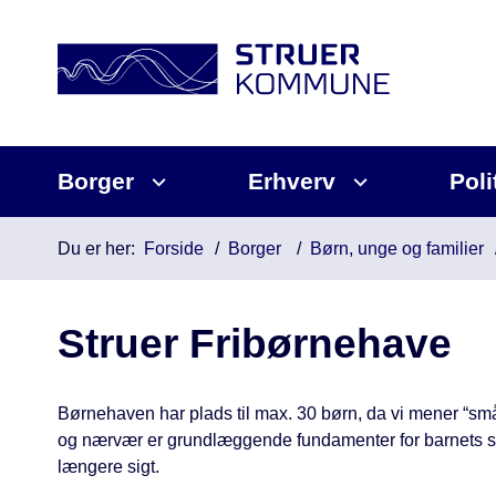
Borger
Erhverv
Poli
Du er her:
Forside
Borger
Børn, unge og familier
Struer Fribørnehave
Børnehaven har plads til max. 30 børn, da vi mener “små”
og nærvær er grundlæggende fundamenter for barnets se
længere sigt.