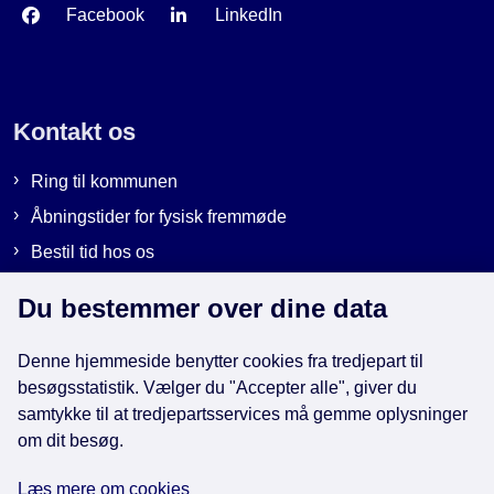
Facebook
LinkedIn
Kontakt os
Ring til kommunen
Åbningstider for fysisk fremmøde
Bestil tid hos os
Send sikker post
Du bestemmer over dine data
Denne hjemmeside benytter cookies fra tredjepart til
Genveje
besøgsstatistik. Vælger du "Accepter alle", giver du
samtykke til at tredjepartsservices må gemme oplysninger
EAN-numre i kommunen
om dit besøg.
Databeskyttelse
Læs mere om cookies