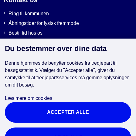
Ring til kommunen
Åbningstider for fysisk fremmøde
Bestil tid hos os
Send sikker post
Du bestemmer over dine data
Denne hjemmeside benytter cookies fra tredjepart til
Genveje
besøgsstatistik. Vælger du "Accepter alle", giver du
samtykke til at tredjepartsservices må gemme oplysninger
EAN-numre i kommunen
om dit besøg.
Databeskyttelse
Læs mere om cookies
Cookies
ACCEPTER ALLE
Tilgængelighedserklæring
Brug af kunstig intelligens
For ansatte