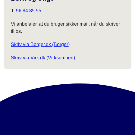
T:
96 84 85 55
Vi anbefaler, at du bruger sikker mail, når du skriver
til os.
Skriv via Borger.dk (Borger)
Skriv via Virk.dk (Virksomhed)