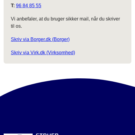
T:
96 84 85 55
Vi anbefaler, at du bruger sikker mail, når du skriver
til os.
Skriv via Borger.dk (Borger)
Skriv via Virk.dk (Virksomhed)