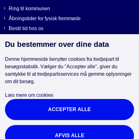
Ring til kommunen
Åbningstider for fysisk fremmøde
Bestil tid hos os
Send sikker post
Du bestemmer over dine data
Denne hjemmeside benytter cookies fra tredjepart til
Genveje
besøgsstatistik. Vælger du "Accepter alle", giver du
samtykke til at tredjepartsservices må gemme oplysninger
EAN-numre i kommunen
om dit besøg.
Databeskyttelse
Læs mere om cookies
Cookies
ACCEPTER ALLE
Tilgængelighedserklæring
Brug af kunstig intelligens
For ansatte
AFVIS ALLE