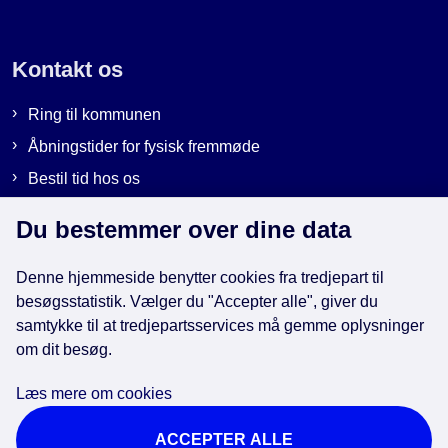
Kontakt os
Ring til kommunen
Åbningstider for fysisk fremmøde
Bestil tid hos os
Send sikker post
Du bestemmer over dine data
Denne hjemmeside benytter cookies fra tredjepart til
Genveje
besøgsstatistik. Vælger du "Accepter alle", giver du
samtykke til at tredjepartsservices må gemme oplysninger
EAN-numre i kommunen
om dit besøg.
Databeskyttelse
Læs mere om cookies
Cookies
ACCEPTER ALLE
Tilgængelighedserklæring