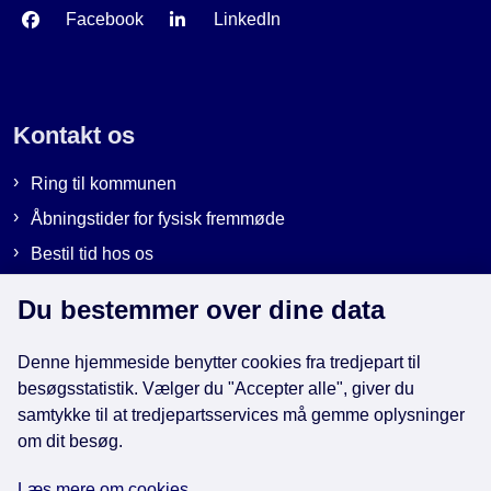
Facebook
LinkedIn
Kontakt os
Ring til kommunen
Åbningstider for fysisk fremmøde
Bestil tid hos os
Send sikker post
Du bestemmer over dine data
Denne hjemmeside benytter cookies fra tredjepart til
Genveje
besøgsstatistik. Vælger du "Accepter alle", giver du
samtykke til at tredjepartsservices må gemme oplysninger
om dit besøg.
EAN-numre i kommunen
Databeskyttelse
Læs mere om cookies