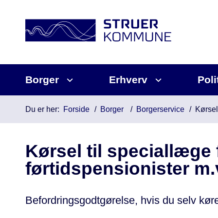
Borger
Erhverv
Poli
Du er her:
Forside
Borger
Borgerservice
Kørsel
Kørsel til speciallæge 
førtidspensionister m.
Befordringsgodtgørelse, hvis du selv køre