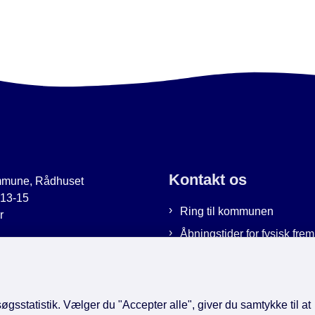
Kontakt os
mmune, Rådhuset
 13-15
Ring til kommunen
r
Åbningstider for fysisk fr
uer.dk
Bestil tid hos os
9951
Send sikker post
gsstatistik. Vælger du "Accepter alle", giver du samtykke til at