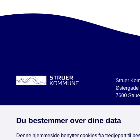
Struer Ko
Østergade
7600 Strue
struer@str
CVR 2918
Du bestemmer over dine data
Denne hjemmeside benytter cookies fra tredjepart til besø