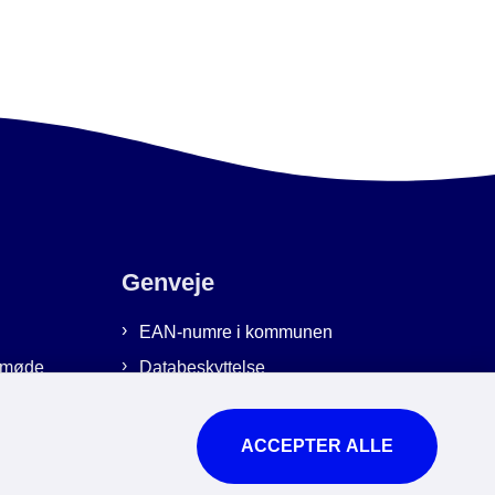
Genveje
EAN-numre i kommunen
emmøde
Databeskyttelse
Cookies
Tilgængelighedserklæring
ACCEPTER ALLE
Brug af kunstig intelligens