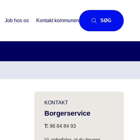
Job hos os
Kontakt kommunen
SØG
KONTAKT
Borgerservice
T:
96 84 84 93
Vi anbefaler, at du bruger