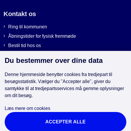
Kontakt os
Ring til kommunen
Åbningstider for fysisk fremmøde
Bestil tid hos os
Send sikker post
Du bestemmer over dine data
Denne hjemmeside benytter cookies fra tredjepart til
Genveje
besøgsstatistik. Vælger du "Accepter alle", giver du
samtykke til at tredjepartsservices må gemme oplysninger
om dit besøg.
EAN-numre i kommunen
Databeskyttelse
Læs mere om cookies
Cookies
ACCEPTER ALLE
Tilgængelighedserklæring