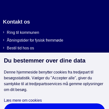
Kontakt os
Ring til kommunen
Åbningstider for fysisk fremmøde
Bestil tid hos os
Send sikker post
Du bestemmer over dine data
Denne hjemmeside benytter cookies fra tredjepart til
Genveje
besøgsstatistik. Vælger du "Accepter alle", giver du
samtykke til at tredjepartsservices må gemme oplysninger
om dit besøg.
EAN-numre i kommunen
Databeskyttelse
Læs mere om cookies
Cookies