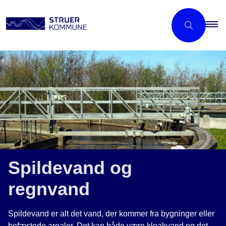
Spildevand og
regnvand
Spildevand er alt det vand, der kommer fra bygninger eller
befæstede arealer. Det kan både være kloakvand og det