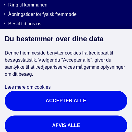
Ring til kommunen
Åbningstider for fysisk fremmøde
Bestil tid hos os
Send sikker post
Du bestemmer over dine data
Denne hjemmeside benytter cookies fra tredjepart til
Genveje
besøgsstatistik. Vælger du "Accepter alle", giver du
samtykke til at tredjepartsservices må gemme oplysninger
EAN-numre i kommunen
om dit besøg.
Databeskyttelse
Læs mere om cookies
Cookies
ACCEPTER ALLE
Tilgængelighedserklæring
Brug af kunstig intelligens
For ansatte
AFVIS ALLE