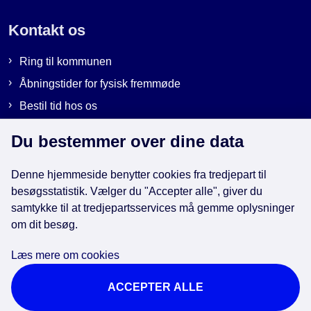
Kontakt os
Ring til kommunen
Åbningstider for fysisk fremmøde
Bestil tid hos os
Send sikker post
Du bestemmer over dine data
Denne hjemmeside benytter cookies fra tredjepart til
Genveje
besøgsstatistik. Vælger du "Accepter alle", giver du
samtykke til at tredjepartsservices må gemme oplysninger
om dit besøg.
EAN-numre i kommunen
Databeskyttelse
Læs mere om cookies
Cookies
ACCEPTER ALLE
Tilgængelighedserklæring