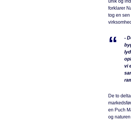
unik og in
forklarer N
tog en sen 
virksomhed
-
D
by
lyd
opl
vi 
sa
ra
De to delta
markedsføri
en Puch Max
og naturen h