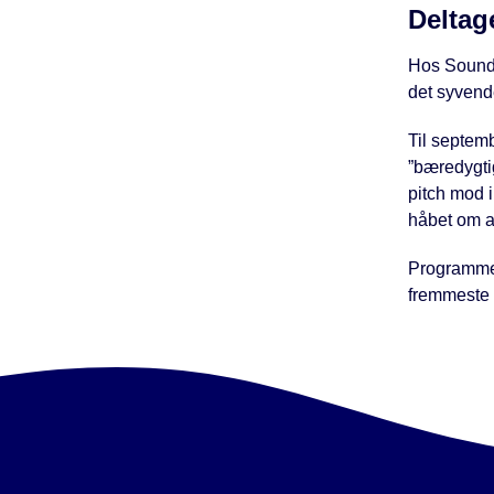
Deltag
Hos Sound 
det syvend
Til septemb
”bæredygti
pitch mod i
håbet om a
Programmet
fremmeste a