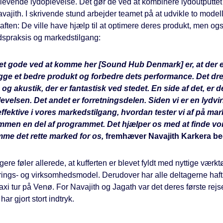
dlevende lydoplevelse. Det gør de ved at kombinere lydoutputtet
avajith. I skrivende stund arbejder teamet på at udvikle to model
aften: De ville have hjælp til at optimere deres produkt, men o
spraksis og markedstilgang:
et gode ved at komme her [Sound Hub Denmark] er, at der er
gge et bedre produkt og forbedre dets performance. Det dre
 og akustik, der er fantastisk ved stedet. En side af det, er 
evelsen. Det andet er forretningsdelen. Siden vi er en lyd
effektive i vores markedstilgang, hvordan tester vi af på mark
mmen en del af programmet. Det hjælper os med at finde vo
mme det rette marked for os,
fremhæver Navajith Karkera beg
gere føler allerede, at kufferten er blevet fyldt med nyttige værk
ngs- og virksomhedsmodel. Derudover har alle deltagerne haft mu
i tur på Venø. For Navajith og Jagath var det deres første rejs
ar gjort stort indtryk.