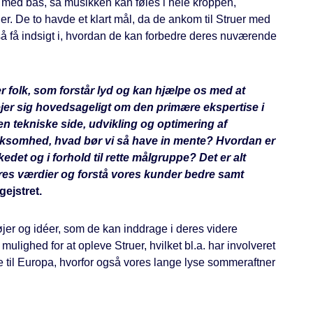
 med bas, så musikken kan føles i hele kroppen,
ler. De to havde et klart mål, da de ankom til Struer med
gså få indsigt i, hvordan de kan forbedre deres nuværende
 folk, som forstår lyd og kan hjælpe os med at
jer sig hovedsageligt om den primære ekspertise i
den tekniske side, udvikling og optimering af
virksomhed, hvad bør vi så have in mente? Hvordan er
edet og i forhold til rette målgruppe? Det er alt
res værdier og forstå vores kunder bedre samt
ejstret.
tøjer og idéer, som de kan inddrage i deres videre
lighed for at opleve Struer, hvilket bl.a. har involveret
e til Europa, hvorfor også vores lange lyse sommeraftner