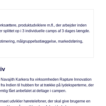
rksættere, produktudviklere m.fl., der arbejder inden
r splittet op i 3 individuelle camps af 3 dages længde.
optimering, målgruppefastlæggelse, markedsføring,
iv
e Navajith Karkera fra virksomheden Rapture Innovation
a Indien til hubben for at trække på lydeksperterne, der
lig fået anbefalet at deltage i campen.
maet udvikler høretelefoner, der skal give brugerne en