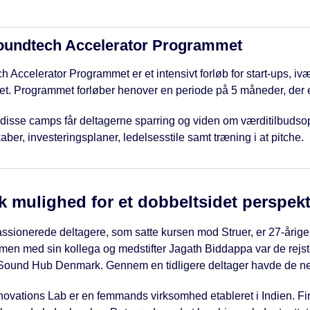
undtech Accelerator Programmet
 Accelerator Programmet er et intensivt forløb for start-ups, ivæ
ltet. Programmet forløber henover en periode på 5 måneder, der e
f disse camps får deltagerne sparring og viden om værditilbuds
aber, investeringsplaner, ledelsesstile samt træning i at pitche.
k mulighed for et dobbeltsidet perspekt
assionerede deltagere, som satte kursen mod Struer, er 27-årig
en med sin kollega og medstifter Jagath Biddappa var de rejst fr
 i Sound Hub Denmark. Gennem en tidligere deltager havde de nem
novations Lab er en femmands virksomhed etableret i Indien. Fir