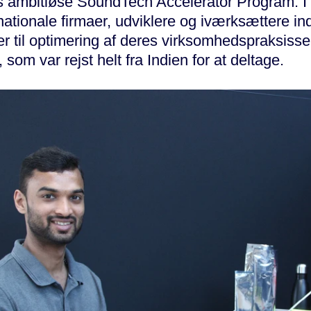
 ambitiøse SoundTech Accelerator Program. I l
nationale firmaer, udviklere og iværksættere in
r til optimering af deres virksomhedspraksisser
 som var rejst helt fra Indien for at deltage.