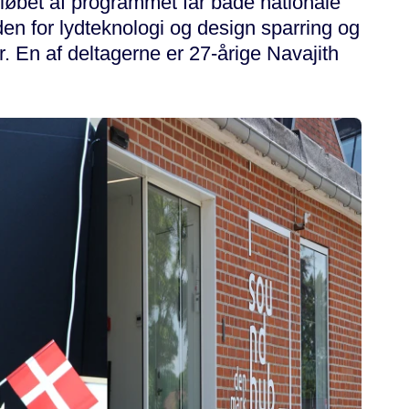
øbet af programmet får både nationale
den for lydteknologi og design sparring og
. En af deltagerne er 27-årige Navajith