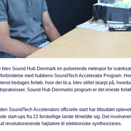
e blev Sound Hub Denmark en pulserende metropol for iværksætter
i forbindelse med hubbens SoundTech Accelerator Program. Her bl
tenst tredages forløb, hvor der bl.a. blev stillet skarpt på, hv
praksisser. Sound Hub Denmarks program er det eneste forløb af 
den SoundTech Accelerators officielle start har tilbuddet oplevet 
de start-ups fra 22 forskellige lande tilmeldte sig. Det involverer
af revolutionerende højtalere til elektroniske synthesizeres.