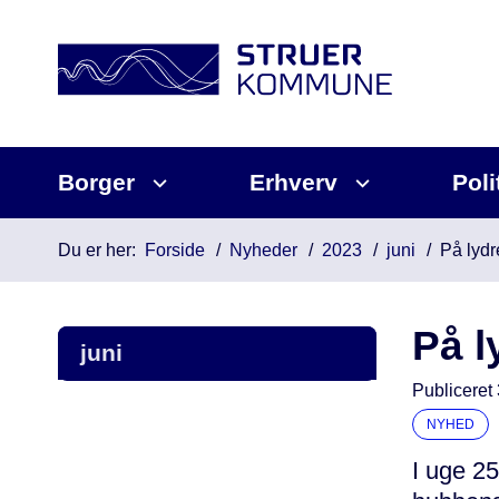
Borger
Erhverv
Poli
Du er her:
Forside
Nyheder
2023
juni
På lydre
På l
juni
Publiceret
NYHED
I uge 2