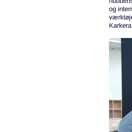
hubbens
og inter
værktøje
Karkera,