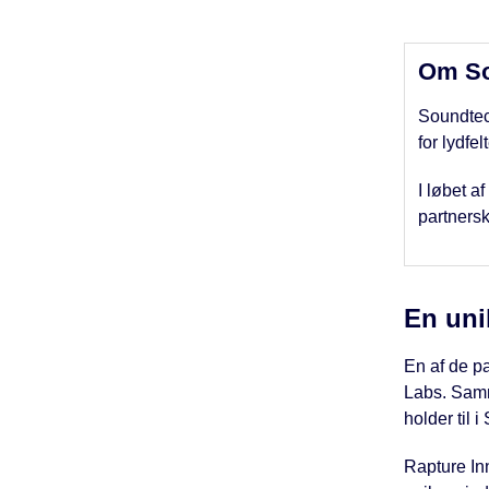
Om So
Soundtech
for lydfe
I løbet a
partnersk
En uni
En af de p
Labs. Samm
holder til
Rapture In