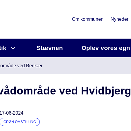
Om kommunen
Nyheder
tik
Stævnen
Oplev vores egn
dområde ved Benkær
vådområde ved Hvidbjerg
17-06-2024
GRØN OMSTILLING