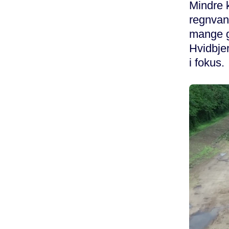
Mindre k
regnvand
mange g
Hvidbjer
i fokus.