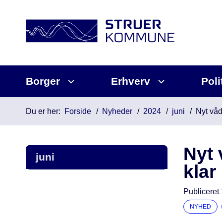
Borger
Erhverv
Poli
Du er her:
Forside
Nyheder
2024
juni
Nyt vå
Nyt 
juni
klar
Publiceret
NYHED