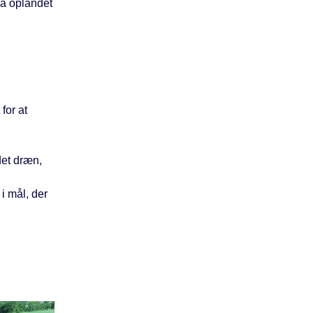
ra oplandet
for at
det dræn,
i mål, der