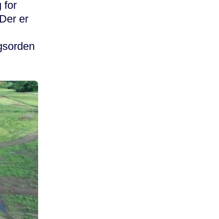
 for
Der er
d
agsorden