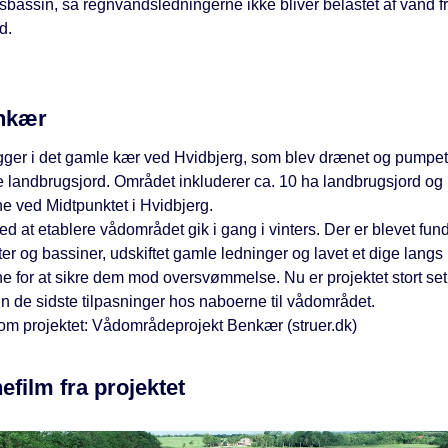
sbassin, så regnvandsledningerne ikke bliver belastet af vand f
d.
nkær
gger i det gamle kær ved Hvidbjerg, som blev drænet og pumpet 
e landbrugsjord. Området inkluderer ca. 10 ha landbrugsjord og
e ved Midtpunktet i Hvidbjerg.
d at etablere vådområdet gik i gang i vinters. Der er blevet fun
ter og bassiner, udskiftet gamle ledninger og lavet et dige langs
 for at sikre dem mod oversvømmelse. Nu er projektet stort set 
n de sidste tilpasninger hos naboerne til vådområdet.
m projektet: Vådområdeprojekt Benkær (struer.dk)
efilm fra projektet