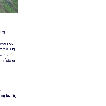
erg.
iver ned.
sfæren. Og
vælstof
dområde er
il.
og kraftig