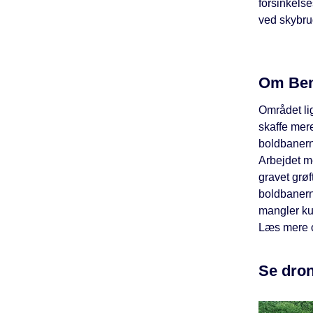
forsinkelse
ved skybru
Om Be
Området li
skaffe mer
boldbanern
Arbejdet me
gravet grøf
boldbanerne
mangler ku
Læs mere o
Se dron