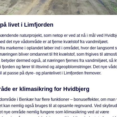
på livet i Limfjorden
spændende naturprojekt, som netop er ved at nå i mål ved Hvidbj
ed det nye vådområde er at fjerne kvælstof fra vandmiljøet.
ra markerne i oplandet løber ind i området, hvor der langsomt s
 næringen bliver omdannet til frit kvælstof, som frigives til atmo
 betyder dermed også, at næringen fjernes fra vandmiljøet, så k
i fjorden og fører til iltsvind og algeopblomstringer. Det nye vå
il at passe på dyre- og plantelivet i Limfjorden fremover.
de er klimasikring for Hvidbjerg
dområde i Benkær har flere funktioner – bonuseffekter, om man v
 kan nemlig også bruges til at opsamle regnvand. Ved skybrud 
et nye område nemlig fungere som klimasikring ved at være