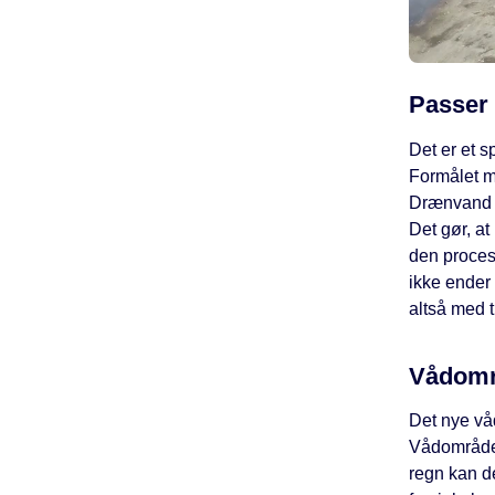
Passer 
Det er et 
Formålet m
Drænvand f
Det gør, at
den proces
ikke ender 
altså med t
Vådområ
Det nye vå
Vådområdet
regn kan d