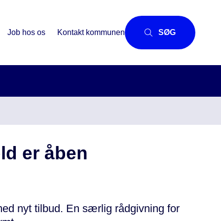
Job hos os
Kontakt kommunen
SØG
ld er åben
ed nyt tilbud. En særlig rådgivning for