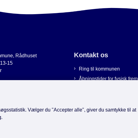
Kontakt os
mmune, Rådhuset
 13-15
Ring til kommunen
r
Åbningstider for fysisk fr
uer.dk
Bestil tid hos os
9951
Send sikker post
gsstatistik. Vælger du "Accepter alle", giver du samtykke til at
g.
book
LinkedIn