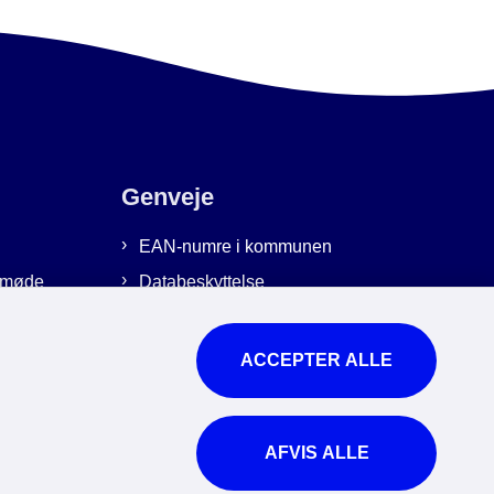
Genveje
EAN-numre i kommunen
emmøde
Databeskyttelse
Cookies
Tilgængelighedserklæring
ACCEPTER ALLE
Brug af kunstig intelligens
For ansatte
AFVIS ALLE