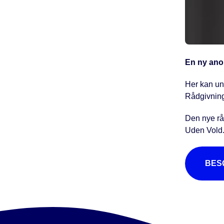
En ny anon
Her kan ung
Rådgivninge
Den nye rå
Uden Vold
BES