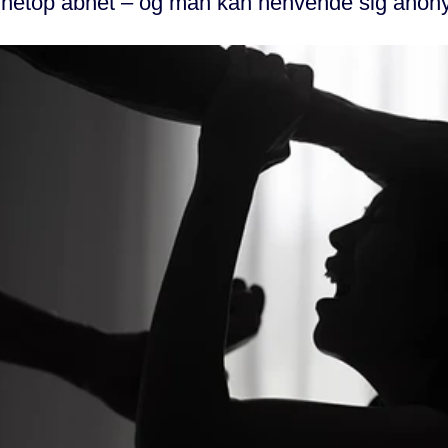
 netop åbnet – og man kan henvende sig anon