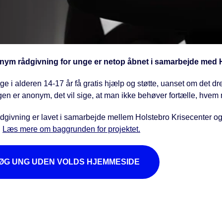
ym rådgivning for unge er netop åbnet i samarbejde med Ho
e i alderen 14-17 år få gratis hjælp og støtte, uanset om det dre
n er anonym, det vil sige, at man ikke behøver fortælle, hvem m
dgivning er lavet i samarbejde mellem Holstebro Krisecenter o
.
Læs mere om baggrunden for projektet.
ØG UNG UDEN VOLDS HJEMMESIDE