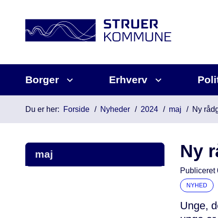
Borger
Erhverv
Poli
Du er her:
Forside
Nyheder
2024
maj
Ny rådg
Ny r
maj
Publiceret
NYHED
Unge, de