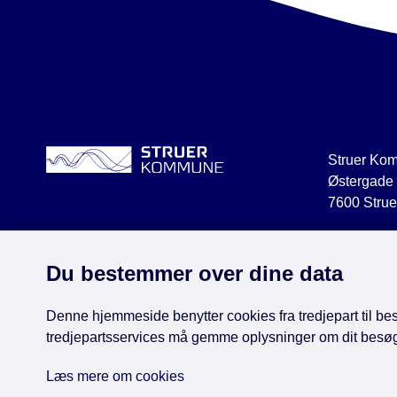
Struer Ko
Østergade
7600 Strue
struer@str
CVR 2918
Du bestemmer over dine data
Denne hjemmeside benytter cookies fra tredjepart til besø
tredjepartsservices må gemme oplysninger om dit besø
Face
Læs mere om cookies