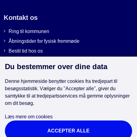
Kontakt os
Ring til kommunen
Åbningstider for fysisk fremmøde
Bestil tid hos os
Send sikker post
Du bestemmer over dine data
Denne hjemmeside benytter cookies fra tredjepart til
Genveje
besøgsstatistik. Vælger du "Accepter alle", giver du
samtykke til at tredjepartsservices må gemme oplysninger
EAN-numre i kommunen
om dit besøg.
Databeskyttelse
Læs mere om cookies
Cookies
ACCEPTER ALLE
Tilgængelighedserklæring