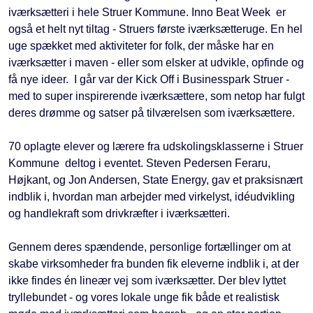
iværksætteri i hele Struer Kommune. Inno Beat Week er
også et helt nyt tiltag - Struers første iværksætteruge. En hel
uge spækket med aktiviteter for folk, der måske har en
iværksætter i maven - eller som elsker at udvikle, opfinde og
få nye ideer. I går var der
Kick Off i Businesspark Struer -
med to super inspirerende iværksættere, som netop har fulgt
deres drømme og satser på tilværelsen som iværksættere.
70 oplagte elever og lærere fra udskolingsklasserne i Struer
Kommune deltog i eventet. Steven Pedersen Feraru,
Højkant, og Jon Andersen, State Energy, gav et praksisnært
indblik i, hvordan man arbejder med virkelyst, idéudvikling
og handlekraft som drivkræfter i iværksætteri.
Gennem deres spændende, personlige fortællinger om at
skabe virksomheder fra bunden fik eleverne indblik i, at der
ikke findes én lineær vej som iværksætter. Der blev lyttet
tryllebundet - og vores lokale unge fik både et realistisk