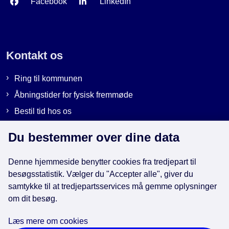
Facebook
LinkedIn
Kontakt os
Ring til kommunen
Åbningstider for fysisk fremmøde
Bestil tid hos os
Send sikker post
Du bestemmer over dine data
Denne hjemmeside benytter cookies fra tredjepart til
Genveje
besøgsstatistik. Vælger du "Accepter alle", giver du
samtykke til at tredjepartsservices må gemme oplysninger
EAN-numre i kommunen
om dit besøg.
Databeskyttelse
Læs mere om cookies