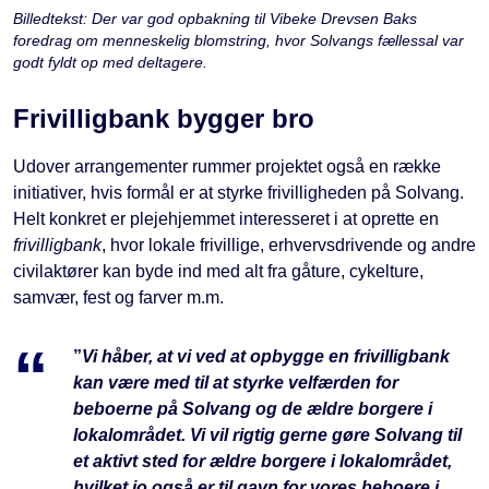
Billedtekst: Der var god opbakning til Vibeke Drevsen Baks
foredrag om menneskelig blomstring, hvor Solvangs fællessal var
godt fyldt op med deltagere.
Frivilligbank bygger bro
Udover arrangementer rummer projektet også en række
initiativer, hvis formål er at styrke frivilligheden på Solvang.
Helt konkret er plejehjemmet interesseret i at oprette en
frivilligbank
, hvor lokale frivillige, erhvervsdrivende og andre
civilaktører kan byde ind med alt fra gåture, cykelture,
samvær, fest og farver m.m.
”
Vi håber, at vi ved at opbygge en frivilligbank
kan være med til at styrke velfærden for
beboerne på Solvang og de ældre borgere i
lokalområdet. Vi vil rigtig gerne gøre Solvang til
et aktivt sted for ældre borgere i lokalområdet,
hvilket jo også er til gavn for vores beboere i