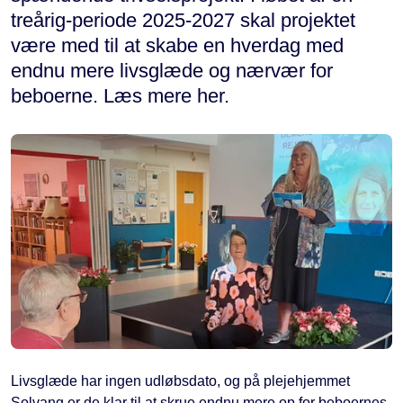
treårig-periode 2025-2027 skal projektet
være med til at skabe en hverdag med
endnu mere livsglæde og nærvær for
beboerne. Læs mere her.
Livsglæde har ingen udløbsdato, og på plejehjemmet
Solvang er de klar til at skrue endnu mere op for beboernes