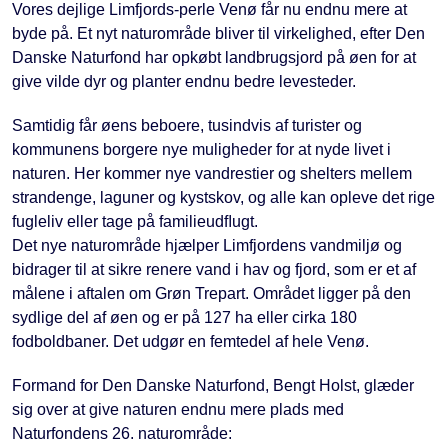
Vores dejlige Limfjords-perle Venø får nu endnu mere at
byde på. Et nyt naturområde bliver til virkelighed, efter Den
Danske Naturfond har opkøbt landbrugsjord på øen for at
give vilde dyr og planter endnu bedre levesteder.
Samtidig får øens beboere, tusindvis af turister og
kommunens borgere nye muligheder for at nyde livet i
naturen. Her kommer nye vandrestier og shelters mellem
strandenge, laguner og kystskov, og alle kan opleve det rige
fugleliv eller tage på familieudﬂugt.
Det nye naturområde hjælper Limfjordens vandmiljø og
bidrager til at sikre renere vand i hav og fjord, som er et af
målene i aftalen om Grøn Trepart. Området ligger på den
sydlige del af øen og er på 127 ha eller cirka 180
fodboldbaner. Det udgør en femtedel af hele Venø.
Formand for Den Danske Naturfond, Bengt Holst, glæder
sig over at give naturen endnu mere plads med
Naturfondens 26. naturområde: