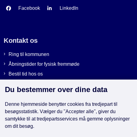
Facebook
LinkedIn
Kontakt os
Ring til kommunen
Åbningstider for fysisk fremmøde
Bestil tid hos os
Send sikker post
Du bestemmer over dine data
Denne hjemmeside benytter cookies fra tredjepart til
Genveje
besøgsstatistik. Vælger du "Accepter alle", giver du
samtykke til at tredjepartsservices må gemme oplysninger
om dit besøg.
EAN-numre i kommunen
Databeskyttelse