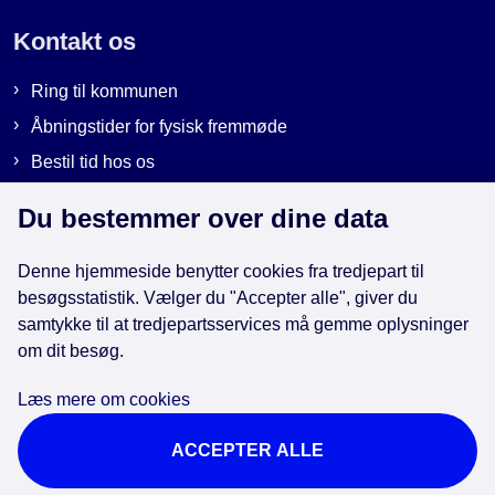
Kontakt os
Ring til kommunen
Åbningstider for fysisk fremmøde
Bestil tid hos os
Send sikker post
Du bestemmer over dine data
Denne hjemmeside benytter cookies fra tredjepart til
Genveje
besøgsstatistik. Vælger du "Accepter alle", giver du
samtykke til at tredjepartsservices må gemme oplysninger
EAN-numre i kommunen
om dit besøg.
Databeskyttelse
Læs mere om cookies
Cookies
ACCEPTER ALLE
Tilgængelighedserklæring
Brug af kunstig intelligens