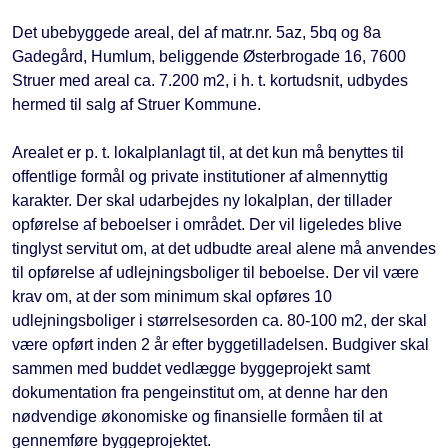
Det ubebyggede areal, del af matr.nr. 5az, 5bq og 8a
Gadegård, Humlum, beliggende Østerbrogade 16, 7600
Struer med areal ca. 7.200 m2, i h. t. kortudsnit, udbydes
hermed til salg af Struer Kommune.
Arealet er p. t. lokalplanlagt til, at det kun må benyttes til
offentlige formål og private institutioner af almennyttig
karakter. Der skal udarbejdes ny lokalplan, der tillader
opførelse af beboelser i området. Der vil ligeledes blive
tinglyst servitut om, at det udbudte areal alene må anvendes
til opførelse af udlejningsboliger til beboelse. Der vil være
krav om, at der som minimum skal opføres 10
udlejningsboliger i størrelsesorden ca. 80-100 m2, der skal
være opført inden 2 år efter byggetilladelsen. Budgiver skal
sammen med buddet vedlægge byggeprojekt samt
dokumentation fra pengeinstitut om, at denne har den
nødvendige økonomiske og finansielle formåen til at
gennemføre byggeprojektet.