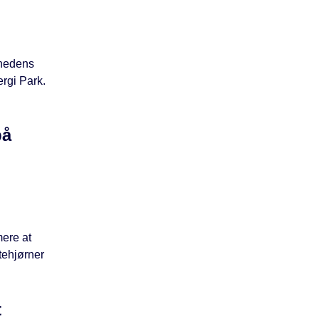
ghedens
nergi Park.
på
ere at
tehjørner
t