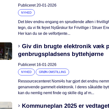
Publiceret
20-01-2026
NYHED
Det blev endnu engang en sprudlende aften i frivilli
tegn, da vi fik fejret Nytårskur for Frivillige i Struer E
Her kan du se de velfortjente...
Giv din brugte elektronik væk 
genbrugspladsens byttehjørne
Publiceret
16-01-2026
NYHED
GRØN OMSTILLING
Ressourcecenteret Nomi4s har gjort det endnu nemm
genanvende gammelt elektronik. I deres såkaldte byt
kan du nemlig nemt finde og skille dig af m...
Kommuneplan 2025 er vedtage