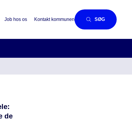
Job hos os
Kontakt kommunen
SØG
æle:
e de