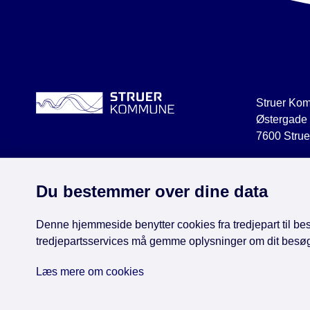
Struer Ko
Østergade
7600 Strue
struer@str
CVR 2918
Du bestemmer over dine data
Denne hjemmeside benytter cookies fra tredjepart til besø
tredjepartsservices må gemme oplysninger om dit besø
Face
Læs mere om cookies