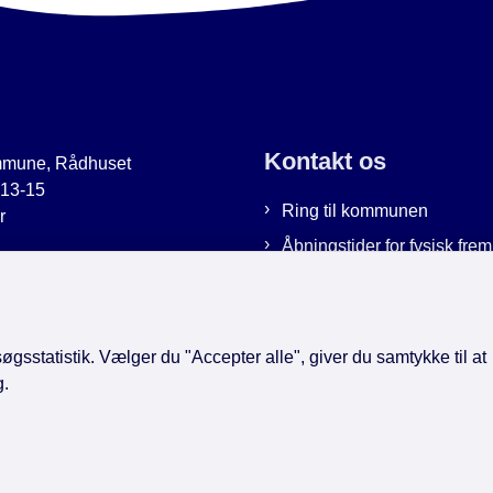
Kontakt os
mmune, Rådhuset
 13-15
Ring til kommunen
r
Åbningstider for fysisk fr
uer.dk
Bestil tid hos os
9951
Send sikker post
gsstatistik. Vælger du "Accepter alle", giver du samtykke til at
g.
book
LinkedIn