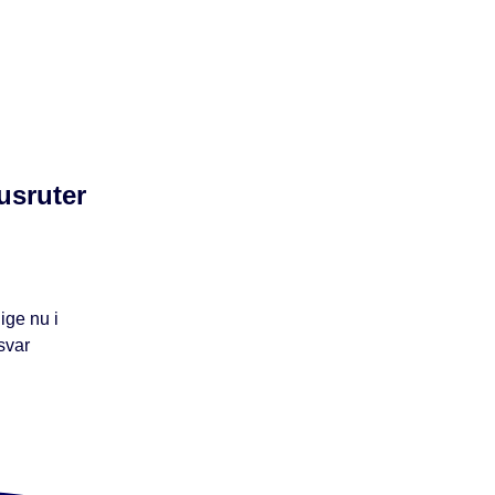
usruter
ige nu i
svar