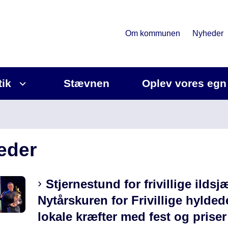
Om kommunen
Nyheder
tik
Stævnen
Oplev vores egn
eder
Stjernestund for frivillige ildsj
Nytårskuren for Frivillige hylded
lokale kræfter med fest og priser