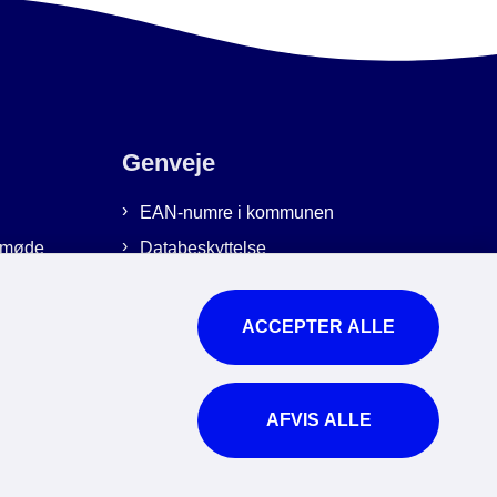
Genveje
EAN-numre i kommunen
emmøde
Databeskyttelse
Cookies
Tilgængelighedserklæring
ACCEPTER ALLE
Brug af kunstig intelligens
For ansatte
AFVIS ALLE