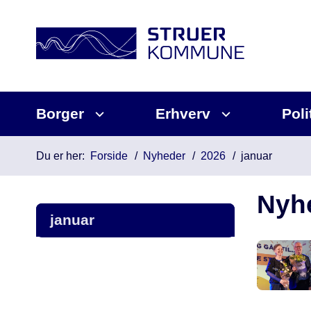
Borger
Erhverv
Poli
Du er her:
Forside
Nyheder
2026
januar
Nyh
januar