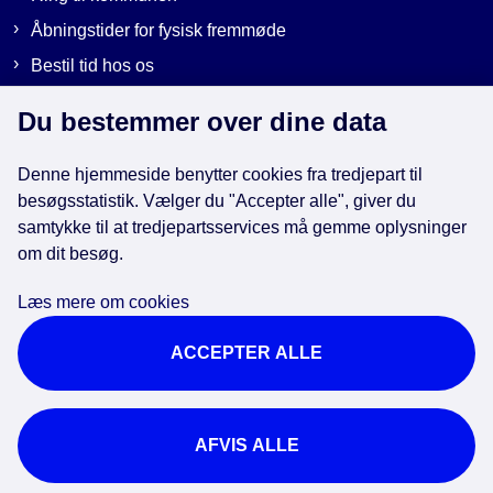
Åbningstider for fysisk fremmøde
Bestil tid hos os
Send sikker post
Du bestemmer over dine data
Denne hjemmeside benytter cookies fra tredjepart til
Genveje
besøgsstatistik. Vælger du "Accepter alle", giver du
samtykke til at tredjepartsservices må gemme oplysninger
om dit besøg.
EAN-numre i kommunen
Databeskyttelse
Læs mere om cookies
Cookies
ACCEPTER ALLE
Tilgængelighedserklæring
Brug af kunstig intelligens
For ansatte
AFVIS ALLE