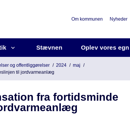
Om kommunen
Nyheder
tik
Stævnen
Oplev vores egn
lser og offentliggørelser
2024
maj
eslinjen til jordvarmeanlæg
nsation fra fortidsminde
 jordvarmeanlæg