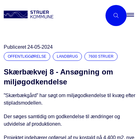
Publiceret
24-05-2024
OFFENTLIGGØRELSE
LANDBRUG
7600 STRUER
Skærbækvej 8 - Ansøgning om
miljøgodkendelse
”Skærbækgård” har søgt om miljøgodkendelse til kvæg efter
stipladsmodellen.
Der søges samtidig om godkendelse til ændringer og
udvidelse af produktionen.
Projektet indebærer opførsel af ny kostald på 4.400 m2, nye