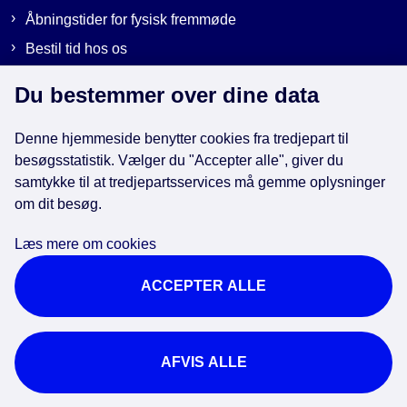
Åbningstider for fysisk fremmøde
Bestil tid hos os
Send sikker post
Du bestemmer over dine data
Denne hjemmeside benytter cookies fra tredjepart til
Genveje
besøgsstatistik. Vælger du "Accepter alle", giver du
samtykke til at tredjepartsservices må gemme oplysninger
EAN-numre i kommunen
om dit besøg.
Databeskyttelse
Læs mere om cookies
Cookies
ACCEPTER ALLE
Tilgængelighedserklæring
Brug af kunstig intelligens
For ansatte
AFVIS ALLE