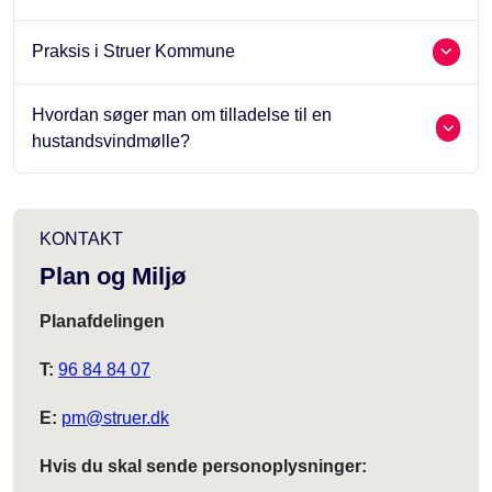
Praksis i Struer Kommune
Hvordan søger man om tilladelse til en
hustandsvindmølle?
KONTAKT
Plan og Miljø
Planafdelingen
T:
96 84 84 07
E:
pm@struer.dk
Hvis du skal sende personoplysninger: