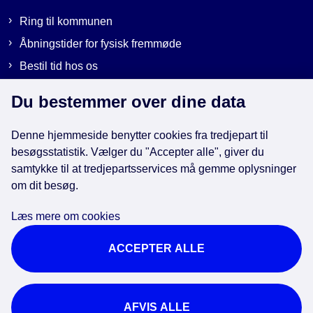
Ring til kommunen
Åbningstider for fysisk fremmøde
Bestil tid hos os
Send sikker post
Du bestemmer over dine data
Denne hjemmeside benytter cookies fra tredjepart til
Genveje
besøgsstatistik. Vælger du "Accepter alle", giver du
samtykke til at tredjepartsservices må gemme oplysninger
EAN-numre i kommunen
om dit besøg.
Databeskyttelse
Læs mere om cookies
Cookies
ACCEPTER ALLE
Tilgængelighedserklæring
Brug af kunstig intelligens
For ansatte
AFVIS ALLE