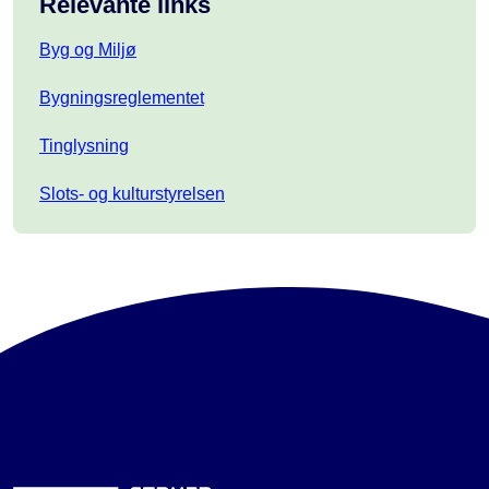
Relevante links
Byg og Miljø
Bygningsreglementet
Tinglysning
Slots- og kulturstyrelsen