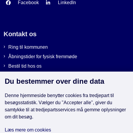
Facebook
LinkedIn
Kontakt os
Ring til kommunen
Åbningstider for fysisk fremmøde
Bestil tid hos os
Send sikker post
Du bestemmer over dine data
Denne hjemmeside benytter cookies fra tredjepart til
Genveje
besøgsstatistik. Vælger du "Accepter alle", giver du
samtykke til at tredjepartsservices må gemme oplysninger
om dit besøg.
EAN-numre i kommunen
Databeskyttelse
Læs mere om cookies