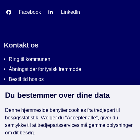
Facebook
LinkedIn
Kontakt os
Ring til kommunen
Åbningstider for fysisk fremmøde
Bestil tid hos os
Send sikker post
Du bestemmer over dine data
Denne hjemmeside benytter cookies fra tredjepart til
Genveje
besøgsstatistik. Vælger du "Accepter alle", giver du
samtykke til at tredjepartsservices må gemme oplysninger
EAN-numre i kommunen
om dit besøg.