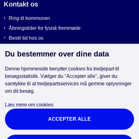
Kontakt os
Ring til kommunen
Åbningstider for fysisk fremmøde
Bestil tid hos os
Send sikker post
Du bestemmer over dine data
Denne hjemmeside benytter cookies fra tredjepart til
Genveje
besøgsstatistik. Vælger du "Accepter alle", giver du
samtykke til at tredjepartsservices må gemme oplysninger
EAN-numre i kommunen
om dit besøg.
Databeskyttelse
Læs mere om cookies
Cookies
ACCEPTER ALLE
Tilgængelighedserklæring
Brug af kunstig intelligens