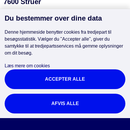
7600 Struer
Publiceret
19-01-2026
Du bestemmer over dine data
OFFENTLIGGØRELSE
KOMMUNEPLANER OG LOKALPLANER
Denne hjemmeside benytter cookies fra tredjepart til
7600 STRUER
besøgsstatistik. Vælger du "Accepter alle", giver du
Struer Kommune har den 15. januar 2026 endeligt vedtaget
samtykke til at tredjepartsservices må gemme oplysninger
lokalplan nr. 372 for et boligområde ved Struerdalvej, 7600
om dit besøg.
Struer
Læs mere om cookies
ACCEPTER ALLE
AFVIS ALLE