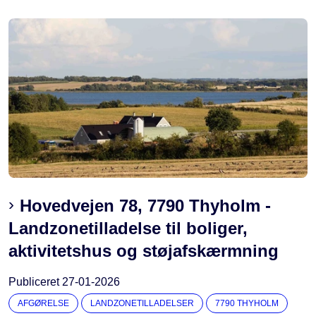
Hovedvejen 78, 7790 Thyholm -
Landzonetilladelse til boliger,
aktivitetshus og støjafskærmning
Publiceret
27-01-2026
AFGØRELSE
LANDZONETILLADELSER
7790 THYHOLM