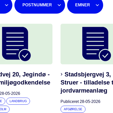
POSTNUMMER
EMNER
dvej 20, Jegindø -
Stadsbjergvej 3,
 miljøgodkendelse
Struer - tilladelse t
jordvarmeanlæg
28-05-2026
E
LANDBRUG
Publiceret
28-05-2026
HOLM
AFGØRELSE