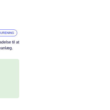
RURENING
delse til at
eanlæg.