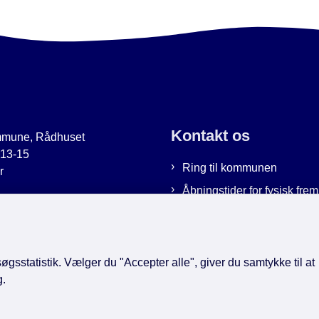
Kontakt os
mmune, Rådhuset
 13-15
Ring til kommunen
r
Åbningstider for fysisk fr
uer.dk
Bestil tid hos os
9951
Send sikker post
gsstatistik. Vælger du "Accepter alle", giver du samtykke til at
g.
book
LinkedIn