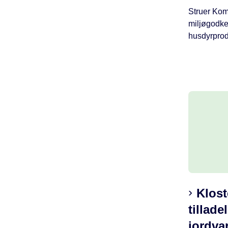
Struer Ko
miljøgodken
husdyrprod
Klost
tilladel
jordv