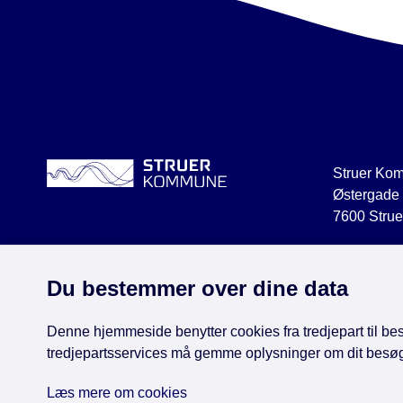
Struer Ko
Østergade
7600 Strue
struer@str
CVR 2918
Du bestemmer over dine data
Denne hjemmeside benytter cookies fra tredjepart til besø
tredjepartsservices må gemme oplysninger om dit besø
Face
Læs mere om cookies