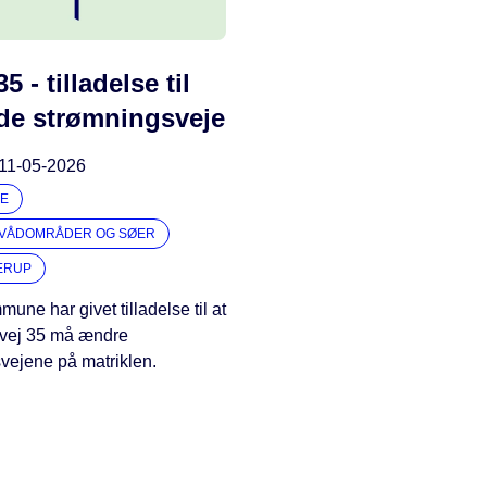
5 - tilladelse til
e strømningsveje
11-05-2026
E
 VÅDOMRÅDER OG SØER
DERUP
une har givet tilladelse til at
Åvej 35 må ændre
vejene på matriklen.