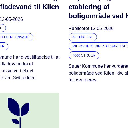
fladevand til Kilen
etablering af
boligområde ved 
12-05-2026
E
Publiceret
12-05-2026
ND OG REGNVAND
AFGØRELSE
UER
MILJØVURDERINGSAFGØRELSE
7600 STRUER
une har givet tilladelse til at
rfladevand fra et
Struer Kommune har vurderet, 
assin ved et nyt
boligområde ved Kilen ikke s
de ved Søbredden.
miljøvurderes.