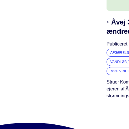
Åvej 3
ændred
Publiceret
AFGØRELS
VANDLØB,
7830 VIN
Struer Komm
ejeren af 
strømnings