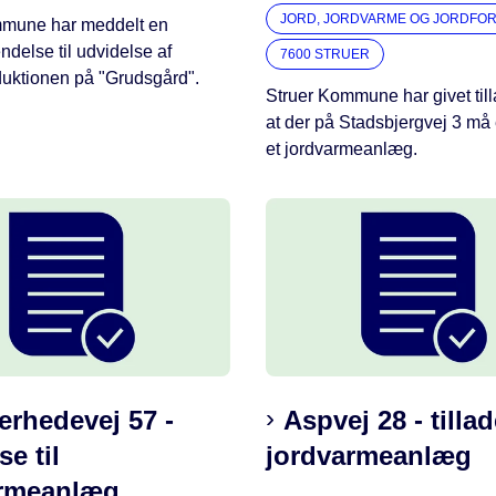
JORD, JORDVARME OG JORDFO
mmune har meddelt en
delse til udvidelse af
7600 STRUER
uktionen på "Grudsgård".
Struer Kommune har givet tilla
at der på Stadsbjergvej 3 må
et jordvarmeanlæg.
erhedevej 57 -
Aspvej 28 - tillad
se til
jordvarmeanlæg
armeanlæg