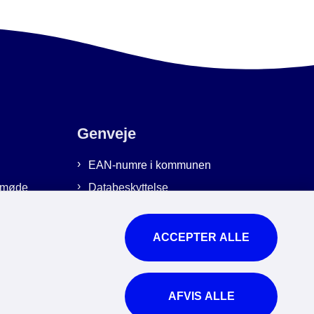
Genveje
EAN-numre i kommunen
emmøde
Databeskyttelse
Cookies
Tilgængelighedserklæring
ACCEPTER ALLE
Brug af kunstig intelligens
For ansatte
AFVIS ALLE