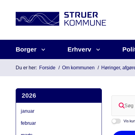
Borger
Erhverv
Poli
Du er her:
Forside
Om kommunen
Høringer, afgøre
2026
januar
Vis kun
februar