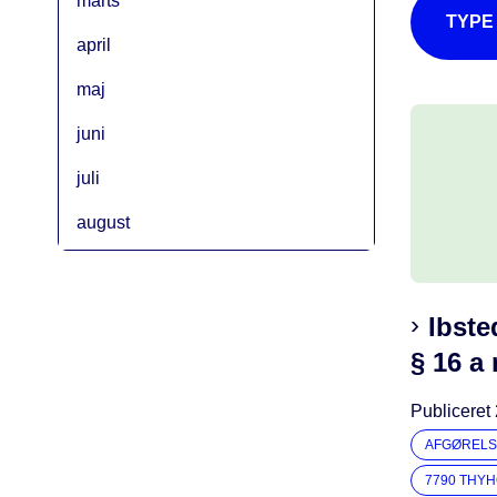
marts
TYPE
april
maj
juni
juli
august
Ibste
§ 16 a
Publiceret
AFGØRELS
7790 THY