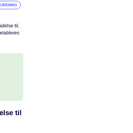
RURENING
delse til,
 etableres
else til