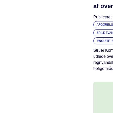
af over
Publiceret
AFGØRELS
SPILDEVA
7600 STR
Struer Komm
udlede ove
regnvandsb
boligområ