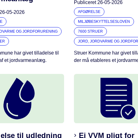
Publiceret
26-05-2026
26-05-2026
AFGØRELSE
E
MILJØBESKYTTELSESLOVEN
RDVARME OG JORDFORURENING
7600 STRUER
UER
JORD, JORDVARME OG JORDFO
une har givet tilladelse til
Struer Kommune har givet tilla
 af et jordvarmeanlæg.
der må etableres et jordvarm
delse til udledning
Ej VVM pligt for