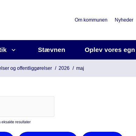
Om kommunen
Nyheder
tik
Stævnen
Oplev vores egn
lser og offentliggørelser
2026
maj
Søg
 eksakte resultater