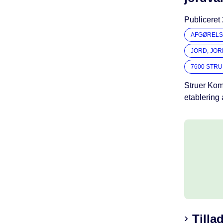
Publiceret
AFGØRELS
JORD, JO
7600 STR
Struer Komm
etablering
Tilla