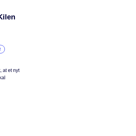
Kilen
R
at et nyt
kal