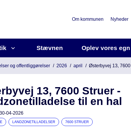
Om kommunen
Nyheder
tik
Stævnen
Oplev vores egn
lser og offentliggørelser
2026
april
Østerbyvej 13, 7600 
rbyvej 13, 7600 Struer -
zonetilladelse til en hal
30-04-2026
E
LANDZONETILLADELSER
7600 STRUER