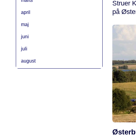
marts
Struer K
på Øste
april
maj
juni
juli
august
Østerby