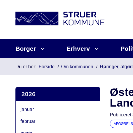
Borger
Erhverv
Poli
Du er her:
Forside
Om kommunen
Høringer, afgøre
Øste
2026
Land
januar
Publiceret
februar
AFGØRELS