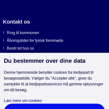
Kontakt os
Ring til kommunen
Åbningstider for fysisk fremmøde
Bestil tid hos os
Send sikker post
Du bestemmer over dine data
Denne hjemmeside benytter cookies fra tredjepart til
Genveje
besøgsstatistik. Vælger du "Accepter alle", giver du
samtykke til at tredjepartsservices må gemme oplysninger
EAN-numre i kommunen
om dit besøg.
Databeskyttelse
Læs mere om cookies
Cookies