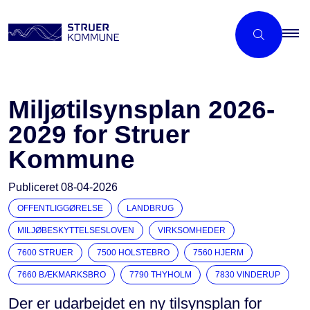
Miljøtilsynsplan 2026-
2029 for Struer
Kommune
Publiceret
08-04-2026
OFFENTLIGGØRELSE
LANDBRUG
MILJØBESKYTTELSESLOVEN
VIRKSOMHEDER
7600 STRUER
7500 HOLSTEBRO
7560 HJERM
7660 BÆKMARKSBRO
7790 THYHOLM
7830 VINDERUP
Der er udarbejdet en ny tilsynsplan for