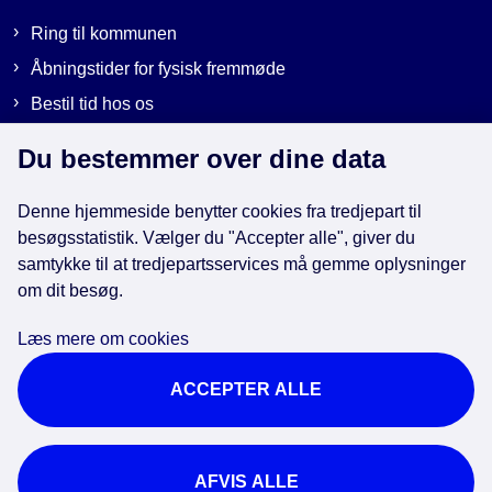
Ring til kommunen
Åbningstider for fysisk fremmøde
Bestil tid hos os
Send sikker post
Du bestemmer over dine data
Denne hjemmeside benytter cookies fra tredjepart til
Genveje
besøgsstatistik. Vælger du "Accepter alle", giver du
samtykke til at tredjepartsservices må gemme oplysninger
om dit besøg.
EAN-numre i kommunen
Databeskyttelse
Læs mere om cookies
Cookies
ACCEPTER ALLE
Tilgængelighedserklæring
Brug af kunstig intelligens
For ansatte
AFVIS ALLE