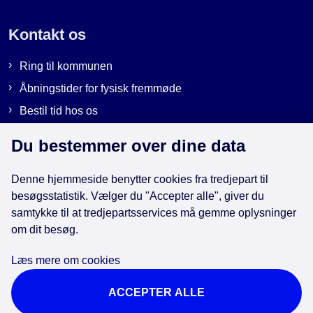
Kontakt os
Ring til kommunen
Åbningstider for fysisk fremmøde
Bestil tid hos os
Send sikker post
Du bestemmer over dine data
Denne hjemmeside benytter cookies fra tredjepart til
Genveje
besøgsstatistik. Vælger du "Accepter alle", giver du
samtykke til at tredjepartsservices må gemme oplysninger
om dit besøg.
EAN-numre i kommunen
Databeskyttelse
Læs mere om cookies
Cookies
ACCEPTER ALLE
Tilgængelighedserklæring