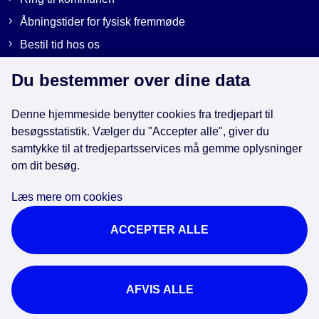
Åbningstider for fysisk fremmøde
Bestil tid hos os
Send sikker post
Du bestemmer over dine data
Denne hjemmeside benytter cookies fra tredjepart til
Genveje
besøgsstatistik. Vælger du "Accepter alle", giver du
samtykke til at tredjepartsservices må gemme oplysninger
om dit besøg.
EAN-numre i kommunen
Databeskyttelse
Læs mere om cookies
Cookies
ACCEPTER ALLE
Tilgængelighedserklæring
Brug af kunstig intelligens
For ansatte
AFVIS ALLE