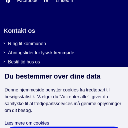
Facebook
LinkedIn
Kontakt os
Ring til kommunen
Åbningstider for fysisk fremmøde
Bestil tid hos os
Send sikker post
Du bestemmer over dine data
Denne hjemmeside benytter cookies fra tredjepart til
Genveje
besøgsstatistik. Vælger du "Accepter alle", giver du
samtykke til at tredjepartsservices må gemme oplysninger
om dit besøg.
EAN-numre i kommunen
Databeskyttelse
Læs mere om cookies