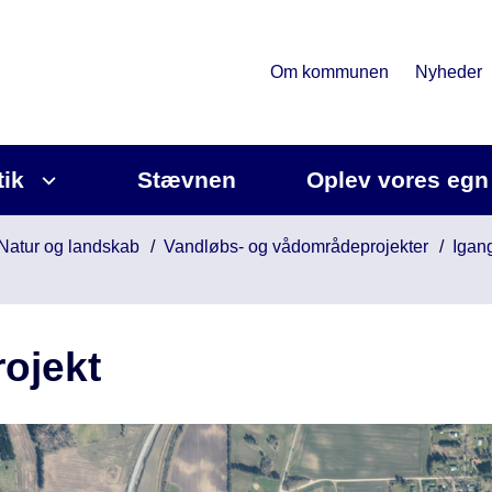
Om kommunen
Nyheder
tik
Stævnen
Oplev vores egn
Natur og landskab
Vandløbs- og vådområdeprojekter
Igan
ojekt