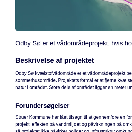
Odby Sø er et vådområdeprojekt, hvis hov
Beskrivelse af projektet
Odby Sø kvælstofvådområde er et vådområdeprojekt be
sommerhusområde. Projektets formål er at fjerne kvælsto
natur i området. Store dele af området ligger en meter u
Forundersøgelser
Struer Kommune har fået tilsagn til at gennemføre en f
projekt, effekten på vandmiljøet og påvirkningen på omk
så projektet ikke påvirker boliger og infrastruktur omkring