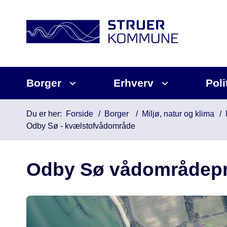
Borger
Erhverv
Poli
Du er her:
Forside
Borger
Miljø, natur og klima
Odby Sø - kvælstofvådområde
Odby Sø vådområdepr