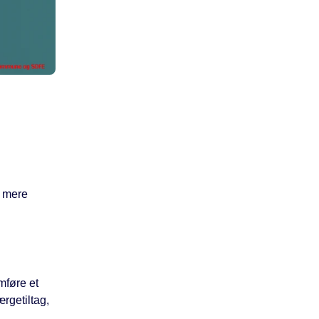
e mere
mføre et
rgetiltag,