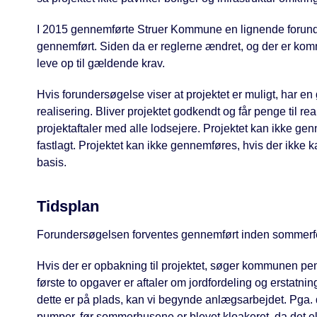
I 2015 gennemførte Struer Kommune en lignende forunde
gennemført. Siden da er reglerne ændret, og der er kommet
leve op til gældende krav.
Hvis forundersøgelse viser at projektet er muligt, har en 
realisering. Bliver projektet godkendt og får penge til rea
projektaftaler med alle lodsejere. Projektet kan ikke gen
fastlagt. Projektet kan ikke gennemføres, hvis der ikke 
basis.
Tidsplan
Forundersøgelsen forventes gennemført inden sommerfer
Hvis der er opbakning til projektet, søger kommunen penge
første to opgaver er aftaler om jordfordeling og erstatn
dette er på plads, kan vi begynde anlægsarbejdet. Pga
pumper, før sommerhusene er blevet kloakeret, da det 