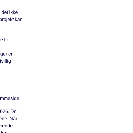
 det ikke
projekt kan
 til
nger er
villig
jemmeside.
 2026. De
sene. Når
ærende
nden