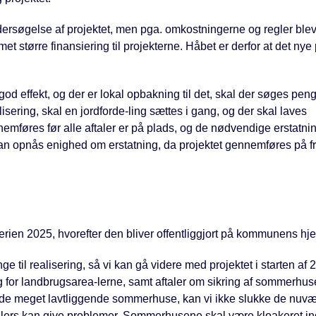
rsøgelse af projektet, men pga. omkostningerne og regler blev
 større finansiering til projekterne. Håbet er derfor at det nye 
god effekt, og der er lokal opbakning til det, skal der søges penge
lisering, skal en jordforde-ling sættes i gang, og der skal laves
nemføres før alle aftaler er på plads, og de nødvendige erstatni
kan opnås enighed om erstatning, da projektet gennemføres på fri
ien 2025, hvorefter den bliver offentliggjort på kommunens h
 til realisering, så vi kan gå videre med projektet i starten af
ing for landbrugsarea-lerne, samt aftaler om sikring af sommerhu
. de meget lavtliggende sommerhuse, kan vi ikke slukke de nuv
ellers kan give problemer. Sommerhusene skal være kloakeret i