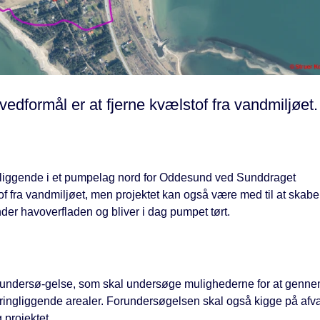
edformål er at fjerne kvælstof fra vandmiljøet.
liggende i et pumpelag nord for Oddesund ved Sunddraget
f fra vandmiljøet, men projektet kan også være med til at skab
nder havoverfladen og bliver i dag pumpet tørt.
orundersø-gelse, som skal undersøge mulighederne for at genne
ringliggende arealer. Forundersøgelsen skal også kigge på afvæ
 projektet.