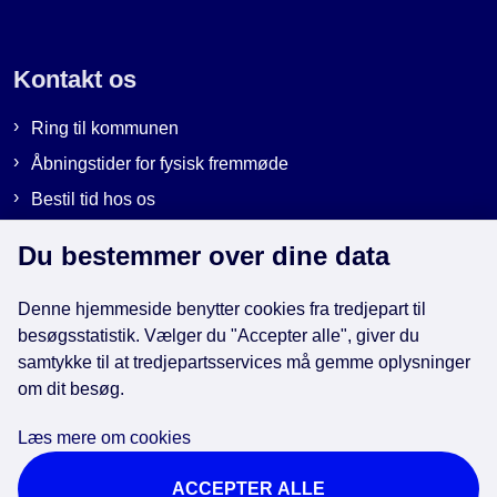
Kontakt os
Ring til kommunen
Åbningstider for fysisk fremmøde
Bestil tid hos os
Send sikker post
Du bestemmer over dine data
Denne hjemmeside benytter cookies fra tredjepart til
Genveje
besøgsstatistik. Vælger du "Accepter alle", giver du
samtykke til at tredjepartsservices må gemme oplysninger
om dit besøg.
EAN-numre i kommunen
Databeskyttelse
Læs mere om cookies
Cookies
ACCEPTER ALLE
Tilgængelighedserklæring