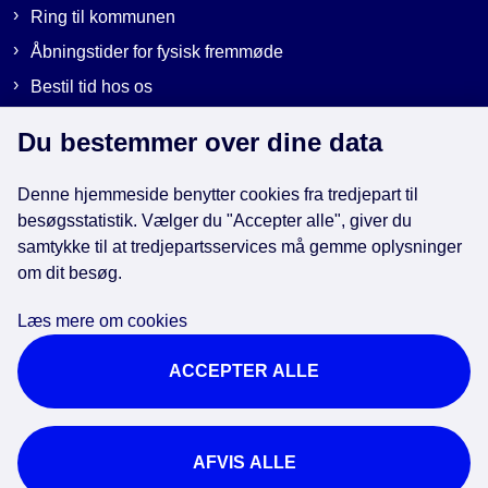
Ring til kommunen
Åbningstider for fysisk fremmøde
Bestil tid hos os
Send sikker post
Du bestemmer over dine data
Denne hjemmeside benytter cookies fra tredjepart til
Genveje
besøgsstatistik. Vælger du "Accepter alle", giver du
samtykke til at tredjepartsservices må gemme oplysninger
EAN-numre i kommunen
om dit besøg.
Databeskyttelse
Læs mere om cookies
Cookies
ACCEPTER ALLE
Tilgængelighedserklæring
Brug af kunstig intelligens
For ansatte
AFVIS ALLE