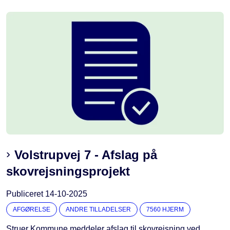
Volstrupvej 7 - Afslag på
skovrejsningsprojekt
Publiceret
14-10-2025
AFGØRELSE
ANDRE TILLADELSER
7560 HJERM
Struer Kommune meddeler afslag til skovrejsning ved