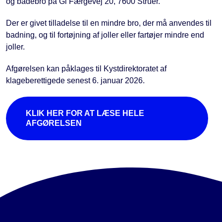
og bådebro på Gl Færgevej 20, 7600 Struer.
Der er givet tilladelse til en mindre bro, der må anvendes til
badning, og til fortøjning af joller eller fartøjer mindre end
joller.
Afgørelsen kan påklages til Kystdirektoratet af
klageberettigede senest 6. januar 2026.
KLIK HER FOR AT LÆSE HELE
AFGØRELSEN