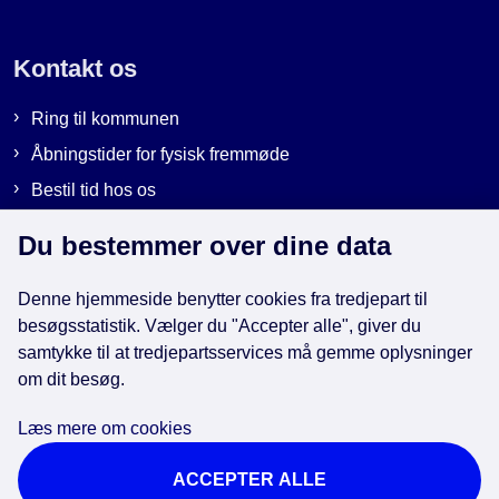
Kontakt os
Ring til kommunen
Åbningstider for fysisk fremmøde
Bestil tid hos os
Send sikker post
Du bestemmer over dine data
Denne hjemmeside benytter cookies fra tredjepart til
Genveje
besøgsstatistik. Vælger du "Accepter alle", giver du
samtykke til at tredjepartsservices må gemme oplysninger
om dit besøg.
EAN-numre i kommunen
Databeskyttelse
Læs mere om cookies
Cookies
ACCEPTER ALLE
Tilgængelighedserklæring