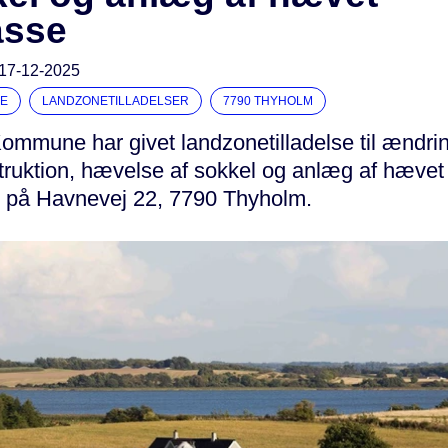
asse
17-12-2025
E
LANDZONETILLADELSER
7790 THYHOLM
ommune har givet landzonetilladelse til ændrin
truktion, hævelse af sokkel og anlæg af hævet
e på Havnevej 22, 7790 Thyholm.