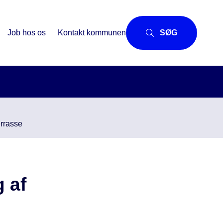
Job hos os
Kontakt kommunen
SØG
errasse
g af