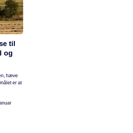
e til
l og
nen, hæve
ålet er at
januar