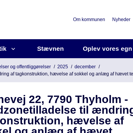
Om kommunen
Nyheder
tik
Stævnen
Oplev vores egn
lser og offentliggørelser
2025
december
ring af tagkonstruktion, hævelse af sokkel og anlæg af hævet t
evej 22, 7790 Thyholm -
zonetilladelse til ændrin
onstruktion, hævelse af
el og anlæg af hævet