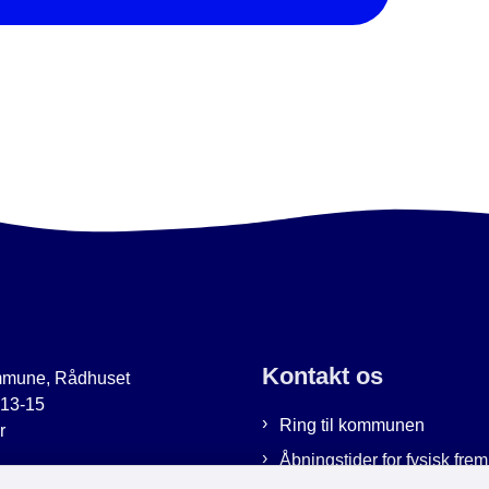
Kontakt os
mmune, Rådhuset
 13-15
Ring til kommunen
r
Åbningstider for fysisk fr
uer.dk