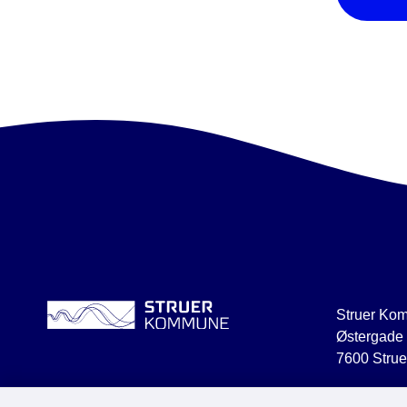
Struer Ko
Østergade
7600 Strue
struer@str