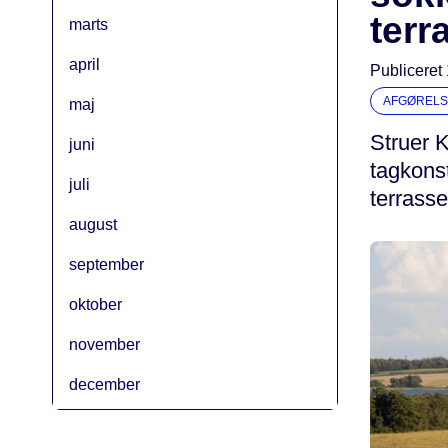
terr
marts
april
Publiceret
AFGØRELS
maj
Struer K
juni
tagkons
juli
terrass
august
september
oktober
november
december