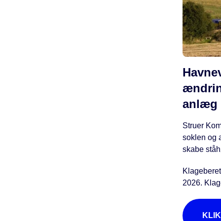
Havnev
ændrin
anlæg 
Struer Kom
soklen og 
skabe ståh
Klageberet
2026. Klag
KLI