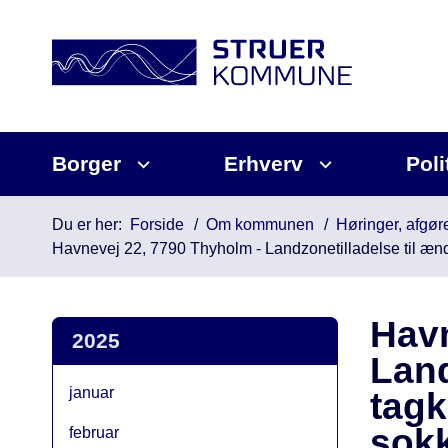
Borger
Erhverv
Poli
Du er her:
Forside
Om kommunen
Høringer, afgøre
Havnevej 22, 7790 Thyholm - Landzonetilladelse til ænd
Havn
2025
Land
januar
tagk
sokk
februar