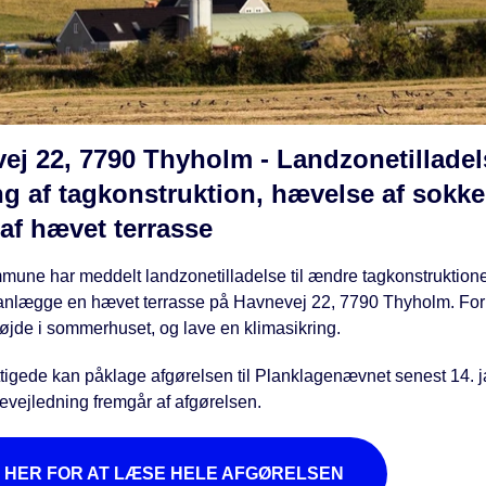
ej 22, 7790 Thyholm - Landzonetilladels
g af tagkonstruktion, hævelse af sokke
af hævet terrasse
mune har meddelt landzonetilladelse til ændre tagkonstruktio
anlægge en hævet terrasse på Havnevej 22, 7790 Thyholm. Form
øjde i sommerhuset, og lave en klimasikring.
tigede kan påklage afgørelsen til Planklagenævnet senest 14. 
evejledning fremgår af afgørelsen.
K HER FOR AT LÆSE HELE AFGØRELSEN