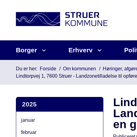
Borger
Erhverv
Poli
Du er her:
Forside
Om kommunen
Høringer, afgøre
Lindtorpvej 1, 7600 Struer - Landzonetilladelse til opfør
Lind
2025
Land
januar
en 
februar
Publiceret