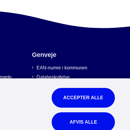
Genveje
EAN-numre i kommunen
emmøde
Databeskyttelse
Cookies
Tilgængelighedserklæring
ACCEPTER ALLE
Brug af kunstig intelligens
For ansatte
AFVIS ALLE