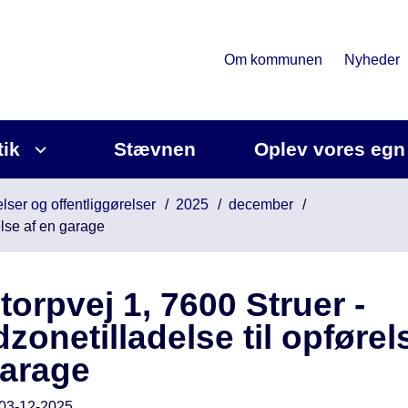
Om kommunen
Nyheder
tik
Stævnen
Oplev vores egn
lser og offentliggørelser
2025
december
else af en garage
torpvej 1, 7600 Struer -
zonetilladelse til opførel
garage
03-12-2025