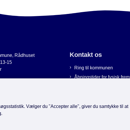
Kontakt os
mmune, Rådhuset
 13-15
Ring til kommunen
r
Åbningstider for fysisk fr
uer.dk
Bestil tid hos os
9951
Send sikker post
gsstatistik. Vælger du "Accepter alle", giver du samtykke til at
g.
book
LinkedIn