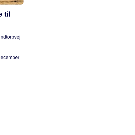
 til
indtorpvej
 december