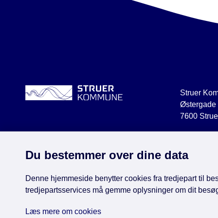
Struer Ko
Østergade
7600 Strue
struer@str
CVR 2918
Du bestemmer over dine data
Denne hjemmeside benytter cookies fra tredjepart til besø
tredjepartsservices må gemme oplysninger om dit besø
Face
Læs mere om cookies