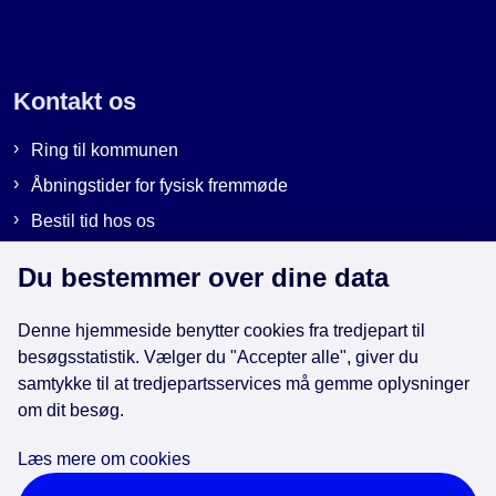
Kontakt os
Ring til kommunen
Åbningstider for fysisk fremmøde
Bestil tid hos os
Send sikker post
Du bestemmer over dine data
Denne hjemmeside benytter cookies fra tredjepart til
Genveje
besøgsstatistik. Vælger du "Accepter alle", giver du
samtykke til at tredjepartsservices må gemme oplysninger
om dit besøg.
EAN-numre i kommunen
Databeskyttelse
Læs mere om cookies
Cookies