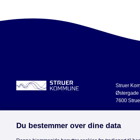
Struer Ko
Østergade
7600 Strue
struer@str
CVR 2918
Du bestemmer over dine data