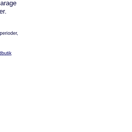
garage
er.
perioder,
dbutik