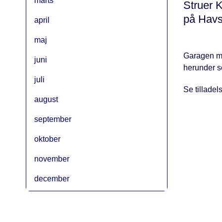
marts
Struer K
på Havst
april
maj
Garagen må
juni
herunder s
juli
Se tilladel
august
september
oktober
november
december