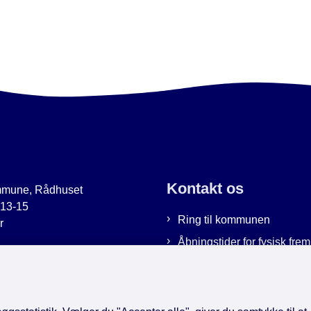
Kontakt os
mmune, Rådhuset
 13-15
Ring til kommunen
r
Åbningstider for fysisk fr
uer.dk
Bestil tid hos os
9951
Send sikker post