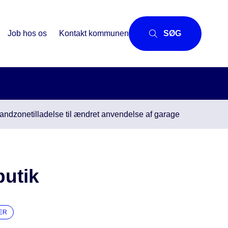
Job hos os
Kontakt kommunen
SØG
andzonetilladelse til ændret anvendelse af garage
butik
ER