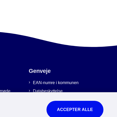
Genveje
EAN-numre i kommunen
emmøde
Databeskyttelse
Cookies
Tilgængelighedserklæring
ACCEPTER ALLE
Brug af kunstig intelligens