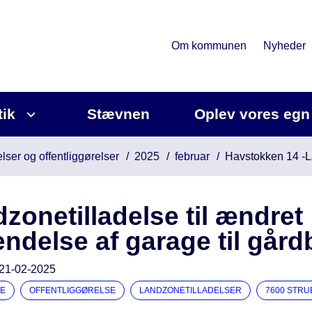
Om kommunen
Nyheder
tik
Stævnen
Oplev vores egn
lser og offentliggørelser
2025
februar
Havstokken 14 -L
zonetilladelse til ændret
ndelse af garage til gård
21-02-2025
E
OFFENTLIGGØRELSE
LANDZONETILLADELSER
7600 STRU