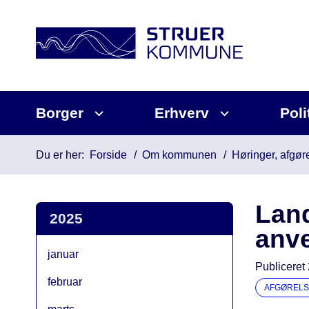
Borger
Erhverv
Poli
Du er her:
Forside
Om kommunen
Høringer, afgøre
Land
2025
anve
januar
Publiceret
februar
AFGØRELS