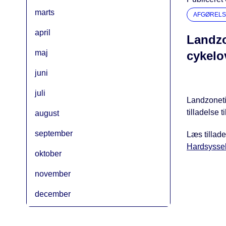
marts
AFGØRELS
april
Landzon
maj
cykelo
juni
juli
Landzonetil
tilladelse t
august
september
Læs tillade
Hardsysselv
oktober
november
december