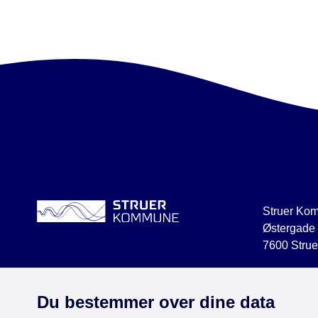
Struer Ko
Østergade
7600 Strue
struer@str
CVR 2918
Du bestemmer over dine data