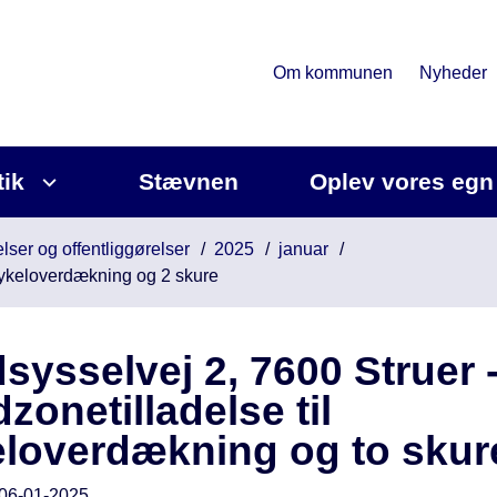
Om kommunen
Nyheder
tik
Stævnen
Oplev vores egn
lser og offentliggørelser
2025
januar
 cykeloverdækning og 2 skure
sysselvej 2, 7600 Struer 
zonetilladelse til
loverdækning og to skur
06-01-2025