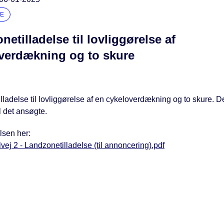
E
etilladelse til lovliggørelse af
verdækning og to skure
ladelse til lovliggørelse af en cykeloverdækning og to skure. D
il det ansøgte.
lsen her:
ej 2 - Landzonetilladelse (til annoncering).pdf