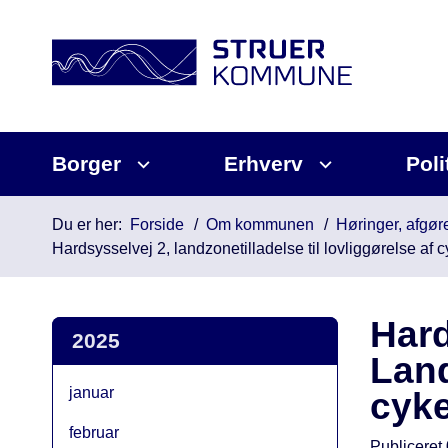
Borger
Erhverv
Poli
Du er her:
Forside
Om kommunen
Høringer, afgøre
Hardsysselvej 2, landzonetilladelse til lovliggørelse af
Hard
2025
Land
januar
cyke
februar
Publiceret