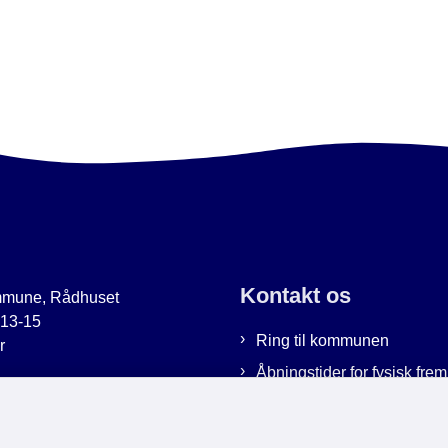
Kontakt os
mmune, Rådhuset
 13-15
Ring til kommunen
r
Åbningstider for fysisk fr
uer.dk
Bestil tid hos os
9951
Send sikker post