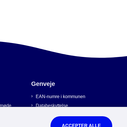
Genveje
EAN-numre i kommunen
emmøde
Databeskyttelse
Cookies
Tilgængelighedserklæring
ACCEPTER ALLE