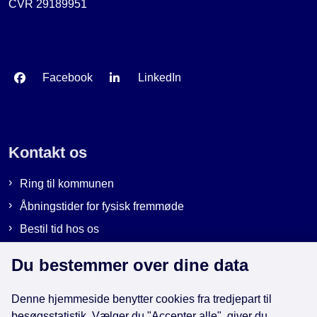
CVR 29189951
Facebook
LinkedIn
Kontakt os
Ring til kommunen
Åbningstider for fysisk fremmøde
Bestil tid hos os
Send sikker post
Du bestemmer over dine data
Denne hjemmeside benytter cookies fra tredjepart til
besøgsstatistik. Vælger du "Accepter alle", giver du