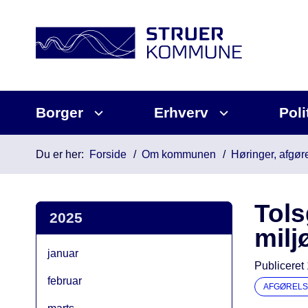
Borger
Erhverv
Poli
Du er her:
Forside
Om kommunen
Høringer, afgøre
Tols
2025
mil
januar
Publiceret
februar
AFGØRELS