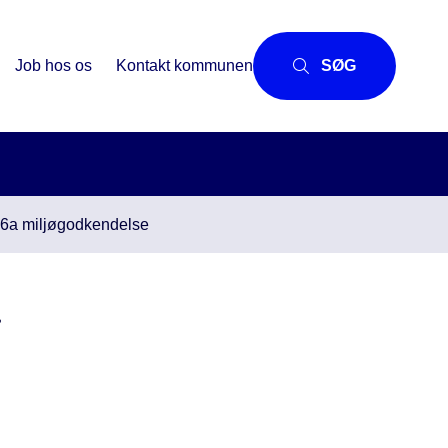
Job hos os
Kontakt kommunen
SØG
 16a miljøgodkendelse
a