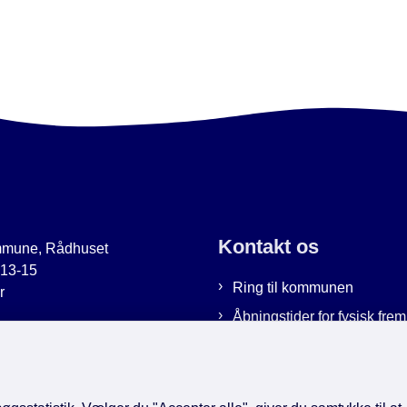
Kontakt os
mmune, Rådhuset
 13-15
Ring til kommunen
r
Åbningstider for fysisk fr
uer.dk
Bestil tid hos os
9951
Send sikker post