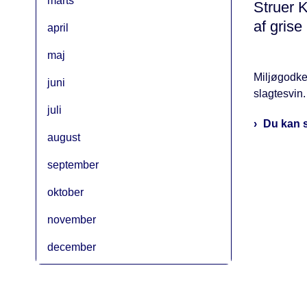
marts
Struer 
af grise
april
maj
Miljøgodken
juni
slagtesvin
juli
Du kan 
august
september
oktober
november
december