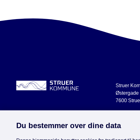
Struer Ko
Østergade
7600 Strue
struer@str
CVR 2918
Du bestemmer over dine data