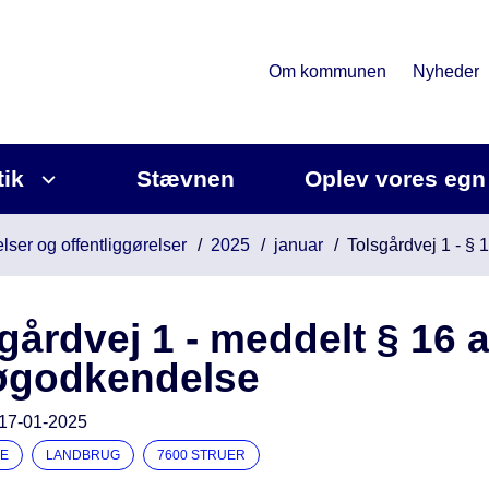
Om kommunen
Nyheder
tik
Stævnen
Oplev vores egn
lser og offentliggørelser
2025
januar
Tolsgårdvej 1 - §
gårdvej 1 - meddelt § 16 
jøgodkendelse
17-01-2025
E
LANDBRUG
7600 STRUER