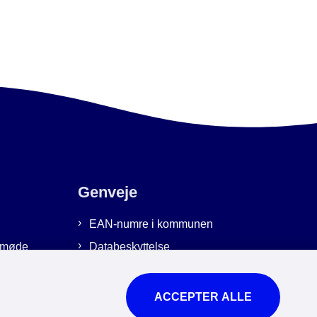
Genveje
EAN-numre i kommunen
emmøde
Databeskyttelse
Cookies
Tilgængelighedserklæring
ACCEPTER ALLE
Brug af kunstig intelligens