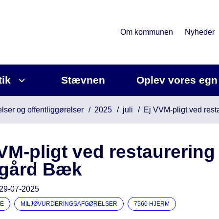
Om kommunen
Nyheder
tik
Stævnen
Oplev vores egn
lser og offentliggørelser
2025
juli
Ej VVM-pligt ved res
VM-pligt ved restaurering 
gård Bæk
29-07-2025
E
MILJØVURDERINGSAFGØRELSER
7560 HJERM