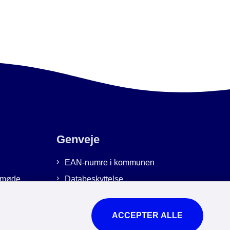
Genveje
EAN-numre i kommunen
emmøde
Databeskyttelse
Cookies
Tilgængelighedserklæring
ACCEPTER ALLE
Brug af kunstig intelligens