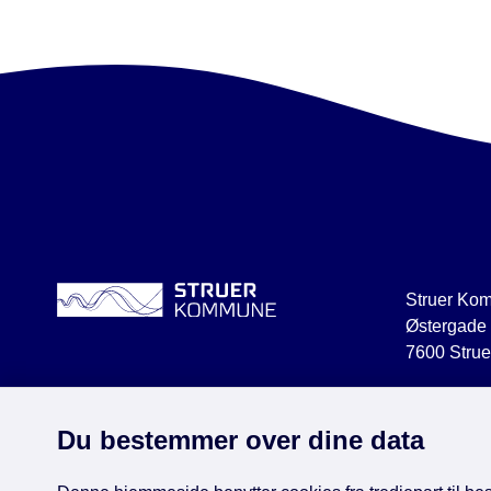
Struer Ko
Østergade
7600 Strue
struer@str
CVR 2918
Du bestemmer over dine data