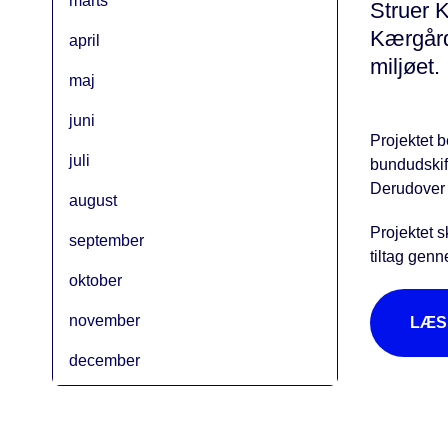
marts
Struer K
Kærgård
april
miljøet.
maj
juni
Projektet b
juli
bundudskif
Derudover 
august
Projektet s
september
tiltag genn
oktober
november
LÆS 
december