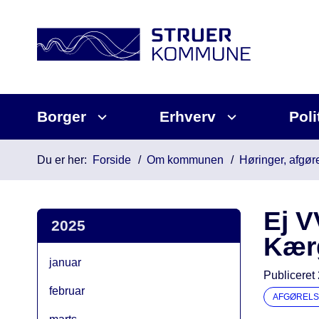
Borger
Erhverv
Poli
Du er her:
Forside
Om kommunen
Høringer, afgøre
Ej V
2025
Kær
januar
Publiceret
februar
AFGØRELS