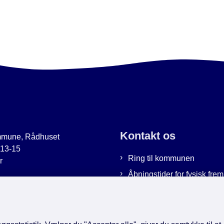
Kontakt os
mmune, Rådhuset
 13-15
Ring til kommunen
r
Åbningstider for fysisk fr
uer.dk
Bestil tid hos os
9951
Send sikker post