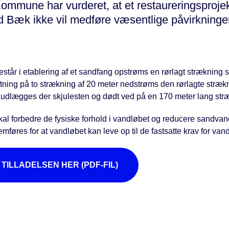
ommune har vurderet, at et restaureringsprojek
 Bæk ikke vil medføre væsentlige påvirkninge
estår i etablering af et sandfang opstrøms en rørlagt strækning 
tning på to strækning af 20 meter nedstrøms den rørlagte stræk
udlægges der skjulesten og dødt ved på en 170 meter lang str
kal forbedre de fysiske forhold i vandløbet og reducere sandvand
emføres for at vandløbet kan leve op til de fastsatte krav for va
TILLADELSEN HER (PDF-FIL)