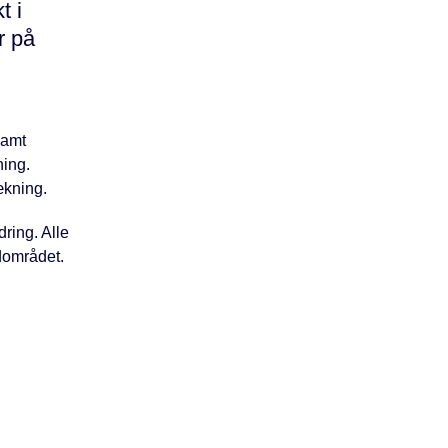
t i
r på
samt
ning.
ækning.
ring. Alle
ndområdet.